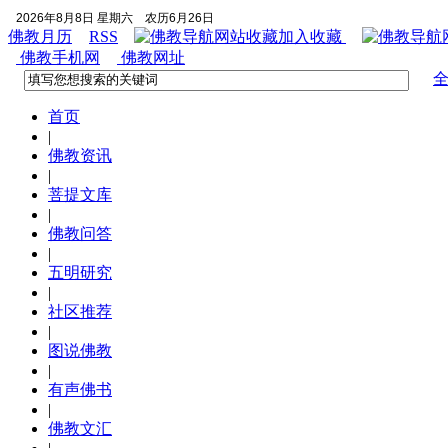
2026年8月8日 星期六
农历6月26日
佛教月历
RSS
加入收藏
佛教手机网
佛教网址
首页
|
佛教资讯
|
菩提文库
|
佛教问答
|
五明研究
|
社区推荐
|
图说佛教
|
有声佛书
|
佛教文汇