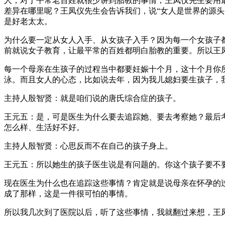
人，对于平常老百姓就很少讲到胎教的事情，王凤仪先生要用
差异在哪里呢？王凤仪先生会告诉我们，说“女人是世界的源
是好老太太。
为什么要一定从女人入手、从女孩子入手？因为每一个女孩子
前就说女子教育，让最平常的百姓都明白胎教的重要。所以王
每一个母亲在生孩子的过程当中都要妊娠十个月，这十个月你
泳。而且女人的心态，比如说去年，因为我儿媳妇要生孩子，我
主持人殷智贤：就是咱们说的唐氏综合症的孩子。
王元五：是，可是医生为什么要去追踪她、要去考察她？最后考
怎么样、生活好不好。
主持人殷智贤：心思反而不在自己的孩子身上。
王元五：所以她生的孩子医生说是有问题的。你这个孩子要不
现在医生为什么也在追踪这些事情？肯定就是说母亲在怀孕的
成了那样，这是一件很可怕的事情。
所以我几次到了医院以后，听了这些事情，我就翻过来想，王