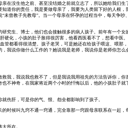
母亲在没生他之前、甚至没结婚之前就立志了，所以她给我们生
要知道你的责任，我是要做母亲了，我要为人类留下好的人根，
说“未曾教子先教母”。当一个母亲在怀孕的过程当中，每天争吵
研究生、博士，他们也会接触很多的病人孩子。前年有一个女的
子肝硬化，小孩的肚子胀得很厉害，他看西医看不了，想看中医
的血管都看得很清楚。孩子老哭，可是她还在给孩子喂这、喂那
的，我说你做什么工作的？她说我是老师，我说你是老师你怎么
救救我，我说我也救不了，但是我说我用祖先的方法告诉你，你
奇也不神奇，在我家将近两个小时的忏悔以后，他的小孩肚子就
你就伤肝，可是你的气、恨、怨全都影响到了孩子。
长的时候叫九窍不通一窍通，完全靠那一窍跟母亲联系在一起，
伟大所在。