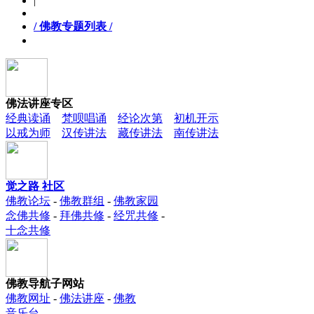
|
/ 佛教专题列表 /
佛法讲座专区
经典读诵
梵呗唱诵
经论次第
初机开示
以戒为师
汉传讲法
藏传讲法
南传讲法
觉之路 社区
佛教论坛
-
佛教群组
-
佛教家园
念佛共修
-
拜佛共修
-
经咒共修
-
十念共修
佛教导航子网站
佛教网址
-
佛法讲座
-
佛教
音乐台