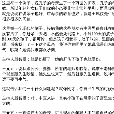
这里举一个例子，说孔子的母亲生了一个万世的师表，孔子的
教。所以年轻的女孩子们你的心态要非常非常的平和，而且你
就是说现在讲亲子也好、讲母亲的教育也好，就是王凤仪先生
很多很多的问题。
这里举一个现代的例子，接触我的这些朋友有中医界很多现在的
没有治了，你赶紧回去吧，不然会死到路上。不到100天的孩
到100天的孩子，很可怜，但是孩子很受罪，肚子胀的，里面
呢。后来我问了一下这个母亲，我说你在哪里？她说我是山东
气、吵架？她说我谁都跟吵架。
主持人殷智贤：就是伤肝了，她的肝伤了孩子也就受伤。
王元五：说我跟公公、婆婆、所有的老师都吵架。说求王老师
个就是跟先生吵架，她先生也来了，然后就跟先生道歉。说神
远不要再生气。
这就告诉我们一个什么问题呢？就像刚才，你自己生气的时候
主持人殷智贤：对，中医来讲，其实小孩子在母亲的子宫里生
大的。
王元五：一直说伟大的母亲，可是现在的年轻人不知道自己的