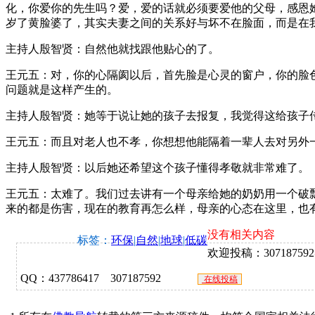
化，你爱你的先生吗？爱，爱的话就必须要爱他的父母，感恩
岁了黄脸婆了，其实夫妻之间的关系好与坏不在脸面，而是在
主持人殷智贤：自然他就找跟他贴心的了。
王元五：对，你的心隔阂以后，首先脸是心灵的窗户，你的脸
问题就是这样产生的。
主持人殷智贤：她等于说让她的孩子去报复，我觉得这给孩子
王元五：而且对老人也不孝，你想想他能隔着一辈人去对另外
主持人殷智贤：以后她还希望这个孩子懂得孝敬就非常难了。
王元五：太难了。我们过去讲有一个母亲给她的奶奶用一个破
来的都是伤害，现在的教育再怎么样，母亲的心态在这里，也
没有相关内容
标签：
环保
|
自然
|
地球
|
低碳
欢迎投稿：307187592@q
QQ：437786417 307187592
在线投稿