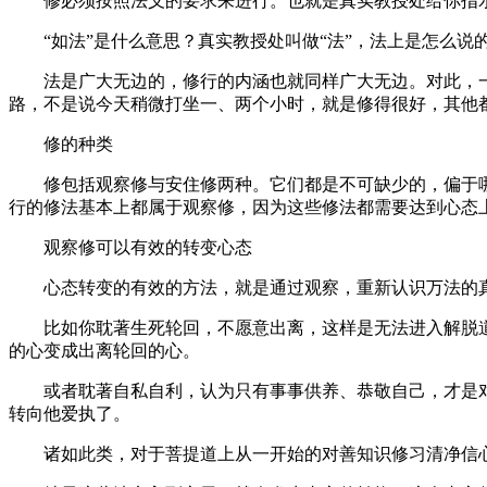
修必须按照法义的要求来进行。也就是真实教授处给你指示
“如法”是什么意思？真实教授处叫做“法”，法上是怎么说的
法是广大无边的，修行的内涵也就同样广大无边。对此，一
路，不是说今天稍微打坐一、两个小时，就是修得很好，其他
修的种类
修包括观察修与安住修两种。它们都是不可缺少的，偏于哪
行的修法基本上都属于观察修，因为这些修法都需要达到心态
观察修可以有效的转变心态
心态转变的有效的方法，就是通过观察，重新认识万法的真
比如你耽著生死轮回，不愿意出离，这样是无法进入解脱道
的心变成出离轮回的心。
或者耽著自私自利，认为只有事事供养、恭敬自己，才是对
转向他爱执了。
诸如此类，对于菩提道上从一开始的对善知识修习清净信心