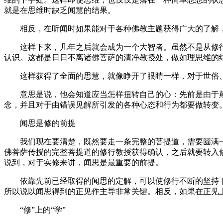
就是在思维时缺乏闻慧的结果。
相反，在听闻时如果能对于各种佛教主题获得广大的了解，
这样下来，几年之后就会成为一个大智者。虽然不是从修行
认识。这都是日日不离诸佛菩萨的清净教授处，做如理思维的
这样获得了全面的思慧，就像睁开了眼睛一样，对于世俗、
意思是说，他会知道应当怎样扭转自己的心：先前是由于颠
念，并且对于由错误见解所引发的各种心态和行为都要做转变
闻思是修的前提
我们现在要清楚，既然要走一条完整的菩提道，需要圆满一
佛菩萨传授的完整菩提道的修行教授获得确认，之后就要转入
说到，对于实修来讲，闻思是最重要的前提。
依靠先前已经取得的闻思的定解，可以使修行不断的坚持下
所以说以闻思得到的正见作主导非常关键。相反，如果在正见
“修”上的“学”