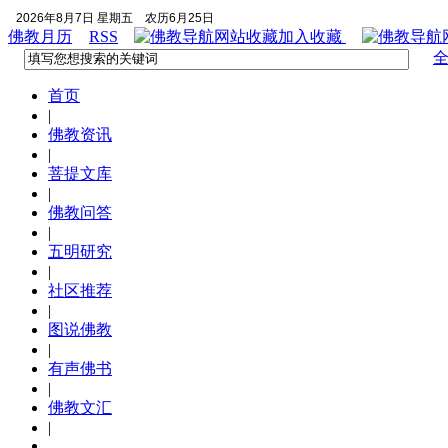
2026年8月7日 星期五
农历6月25日
佛教月历
RSS
加入收藏
首页
|
佛教资讯
|
菩提文库
|
佛教问答
|
五明研究
|
社区推荐
|
图说佛教
|
有声佛书
|
佛教文汇
|