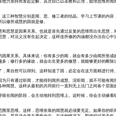
他力加持而发起定解。其次自己以圣教和正理，如理思维所闻到
。
这三种智慧分别是闻、思、修三者的结晶。学习上节课的内容，
所以修所成慧的因就是修。
和思慧是因果关系。也就是首先通过反复的思维而出生思慧，对
思慧，对法义没有生起决定，这样连所修的内涵都没办法在心中
因果关系。具体来说：你有多少的闻，就会有多少由闻所形成的
越多；修行多的缘故，就会出生更多的修慧，就能够更好的断除
，果自然可以得到。这样知道了因，必定会在这方面精进行持
为只有通过听闻，才能得到闻所成慧。没听闻，就不可能有闻所
各种闻慧。这样从最初的共同前行一直到无上法门之间各个层面
留在闻的阶段，会主动地转到思维上。这时候，你会主动缘着听
围里思维。这样，思维依靠的闻慧就必须要充足。如果你的听闻
态中，甚至还会落在愚痴当中。在这种情况下，即使经过若干年