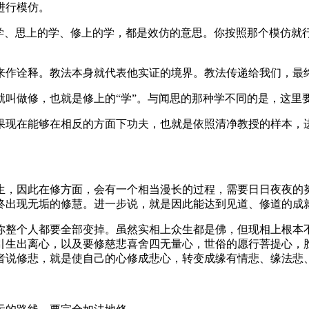
进行模仿。
、思上的学、修上的学，都是效仿的意思。你按照那个模仿就
作诠释。教法本身就代表他实证的境界。教法传递给我们，最
做修，也就是修上的“学”。与闻思的那种学不同的是，这里
现在能够在相反的方面下功夫，也就是依照清净教授的样本，进
。
，因此在修方面，会有一个相当漫长的过程，需要日日夜夜的努
终出现无垢的修慧。进一步说，就是因此能达到见道、修道的成
整个人都要全部变掉。虽然实相上众生都是佛，但现相上根本不
引生出离心，以及要修慈悲喜舍四无量心，世俗的愿行菩提心，
者说修悲，就是使自己的心修成悲心，转变成缘有情悲、缘法悲