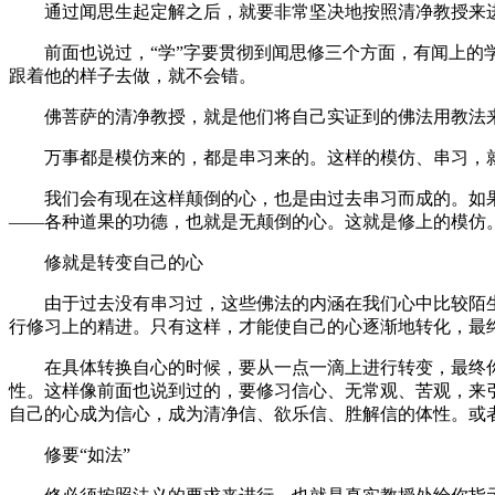
通过闻思生起定解之后，就要非常坚决地按照清净教授来
前面也说过，“学”字要贯彻到闻思修三个方面，有闻上的学
跟着他的样子去做，就不会错。
佛菩萨的清净教授，就是他们将自己实证到的佛法用教法来
万事都是模仿来的，都是串习来的。这样的模仿、串习，就叫
我们会有现在这样颠倒的心，也是由过去串习而成的。如果
——各种道果的功德，也就是无颠倒的心。这就是修上的模仿
修就是转变自己的心
由于过去没有串习过，这些佛法的内涵在我们心中比较陌生
行修习上的精进。只有这样，才能使自己的心逐渐地转化，最
在具体转换自心的时候，要从一点一滴上进行转变，最终你
性。这样像前面也说到过的，要修习信心、无常观、苦观，来
自己的心成为信心，成为清净信、欲乐信、胜解信的体性。或
修要“如法”