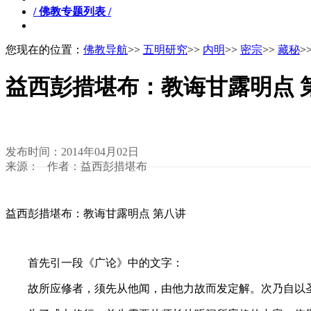
/ 佛教专题列表 /
您现在的位置：
佛教导航
>>
五明研究
>>
内明
>>
密宗
>>
藏秘
>
益西彭措堪布：教诲甘露明点 
发布时间：2014年04月02日
来源： 作者：益西彭措堪布
益西彭措堪布：教诲甘露明点 第八讲
首先引一段《广论》中的文字：
故所应修者，须先从他闻，由他力故而发定解。次乃自以圣