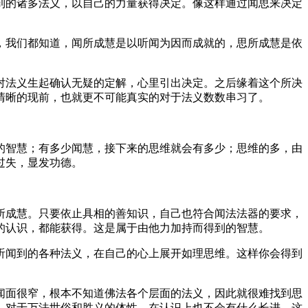
的诸多法义，以自己的力量获得决定。像这样通过闻思来决定
我们都知道，闻所成慧是以听闻为因而成就的，思所成慧是依
法义生起确认无疑的定解，心里引出决定。之后缘着这个所决
清晰的现前，也就更不可能真实的对于法义数数串习了。
智慧；有多少闻慧，接下来的思维就会有多少；思维的多，由
过失，显发功德。
。
成慧。只要依止具相的善知识，自己也符合闻法法器的要求，
的认识，都能获得。这是属于由他力加持而得到的智慧。
闻到的各种法义，在自己的心上展开如理思维。这样你会得到
面很窄，根本不知道佛法各个层面的法义，因此就很难找到思
，对于万法世俗和胜义的体性，在认识上也不会有什么长进。这