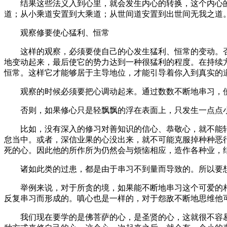
结果这些法义入到心里，就会发生内心的转换，这个内心的
道；从小乘道安置到大乘道；从世间道安置到出世间无我之道
观察修要使心猛利、恒常
这样的观察，必须要使自己的心发生猛利、恒常的变动。否
地变动起来，最后使它的势力达到一种很猛利的程度。在持续
恒常。这样它才能够居于主导地位，才能引导着你入到真实的
观察的时候必须要把心调动起来。通过数数不断地串习，使
否则，如果修心只是轻飘飘的浮在表面上，只发生一点点小
比如，没有深入的修习对善知识的信心、恭敬心，就不能转
怠当中。或者，深信业果的心没出来，就不可能克服掉种种恶
死的心。因此他的所作所为仍然会与烦恼相应，造作各种业，
诸如此类的过患，都是由于串习不到量而导致的。所以要想
举例来说，对于所贪的境，如果能不断地串习这个可爱的相
反复串习而形成的。嗔心也是一样的，对于怨敌不断地思维他
我们现在要学的是佛菩萨的心，是圣贤的心，这就很不容易