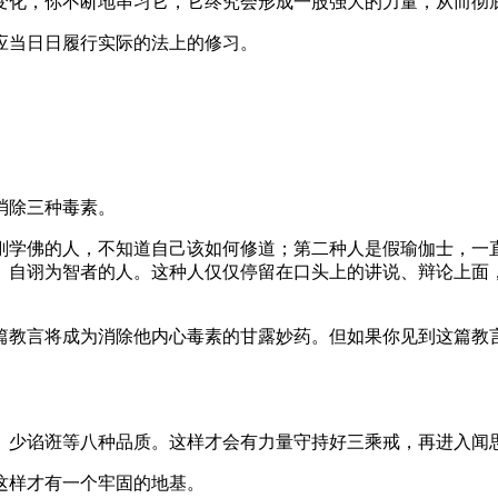
变化，你不断地串习它，它终究会形成一股强大的力量，从而彻
当日日履行实际的法上的修习。
消除三种毒素。
佛的人，不知道自己该如何修道；第二种人是假瑜伽士，一直
、自诩为智者的人。这种人仅仅停留在口头上的讲说、辩论上面
教言将成为消除他内心毒素的甘露妙药。但如果你见到这篇教言
少谄诳等八种品质。这样才会有力量守持好三乘戒，再进入闻思
样才有一个牢固的地基。