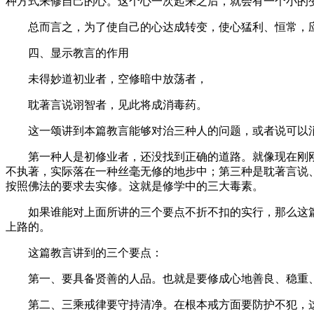
种方式来修自己的心。这个心一次起来之后，就会有一个小的
总而言之，为了使自己的心达成转变，使心猛利、恒常，应
四、显示教言的作用
未得妙道初业者，空修暗中放荡者，
耽著言说诩智者，见此将成消毒药。
这一颂讲到本篇教言能够对治三种人的问题，或者说可以
第一种人是初修业者，还没找到正确的道路。就像现在刚刚学
不执著，实际落在一种丝毫无修的地步中；第三种是耽著言说
按照佛法的要求去实修。这就是修学中的三大毒素。
如果谁能对上面所讲的三个要点不折不扣的实行，那么这篇
上路的。
这篇教言讲到的三个要点：
第一、要具备贤善的人品。也就是要修成心地善良、稳重、
第二、三乘戒律要守持清净。在根本戒方面要防护不犯，这