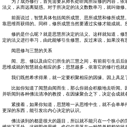
为了成办修行，首先需要从师长处听闻所应修的内容，依靠
法义，从而远离疑惑。对于所决定的法义数数串习，就叫做修
前面说过，智慧具体包括闻所成慧、思所成慧和修所成慧。
靠思维而获得的。同样，修所成慧当然要通过实修才能成就。
修的是什么呢？就是思慧所决定的法义。这样就知道，修慧
定的法义进行串习，由此能够引生修慧。反过来说，如果没有
闻思修与三慧的关系
闻、思、修以及由它们所生的三慧之间，有前前引生后后的
思维成就的智慧就会相应的多；思慧越多，依靠它的修行也就
我们既然希求得果，就一定要积聚相应的因缘。因上具足了
比如你知道了闻慧由闻而生，那么你就会积极地去听闻。因
并听闻到各种佛法清净的教授，在因缘聚合之下，决定会成就
紧接着，如果你知道，思慧唯一从思维中生，就不会单单停
更深的东西，能引发出内心决定的认识。
佛法谈到的都是很大的题目，所以就不能只在一个狭小的范
维的下手处。这样即使思维，也仅仅是落在一种简单想想的状