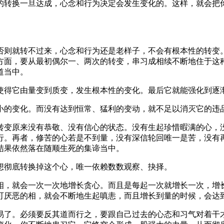
转换一旦达成，心念和行为决定会发生变化的。这样，就会把你
。
则就转不过来，心念和行为还是老样子，不会有根本性的转变。
方面，要从最初偶尔一、两次的转变，串习成相续不断地住于这
道当中。
得它由量变到质变，发生根本性的变化。最后它就能强化到逐
的变化。而没有达到恒常、猛利的变动，就不足以消灭它的违
变原来没有恭敬、没有信心的状态。没有生起珍惜暇满的心，没
行。再者，修苦的心若是不到量，没有深信轮回唯一是苦，没有
结果依然落在随顺生死的集谛当中。
彻底转换掉这个心，唯一依赖数数观察、抉择。
，就会一次一次地增长贪心。而且是每起一次就增长一次，增长
可厌恶的相，就会不断地生起嗔恚，而且增长到量的时候，会达
了。必须要反其道而行之，要跟自己过去的心态和习气对着干才