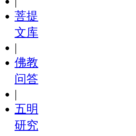
|
菩提
文库
|
佛教
问答
|
五明
研究