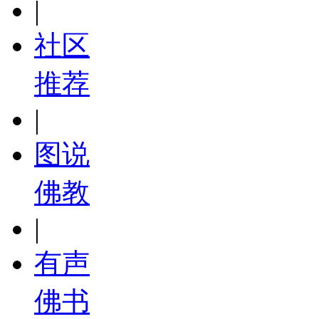
|
社区
推荐
|
图说
佛教
|
有声
佛书