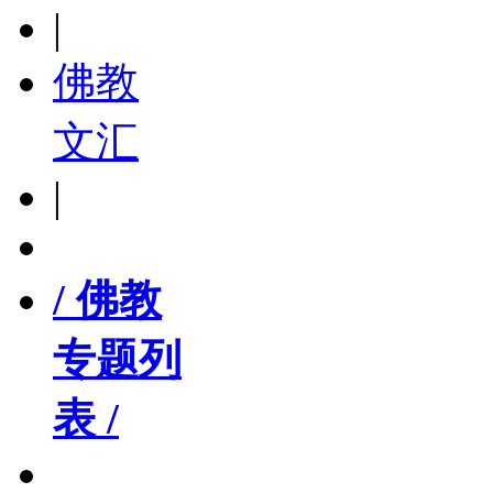
|
佛教
文汇
|
/ 佛教
专题列
表 /