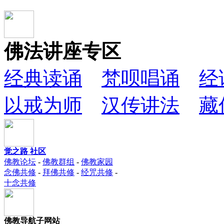
佛法讲座专区
经典读诵
梵呗唱诵
经
以戒为师
汉传讲法
藏
觉之路 社区
佛教论坛
-
佛教群组
-
佛教家园
念佛共修
-
拜佛共修
-
经咒共修
-
十念共修
佛教导航子网站