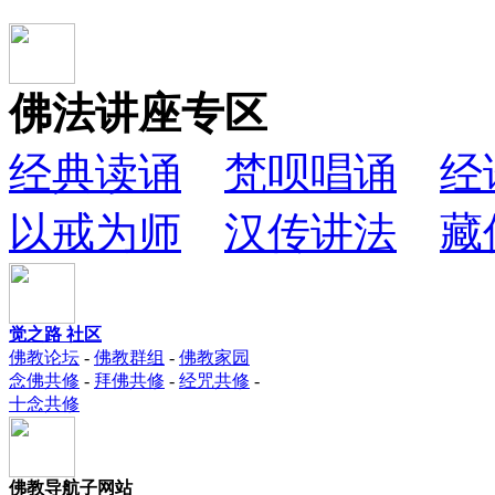
佛法讲座专区
经典读诵
梵呗唱诵
经
以戒为师
汉传讲法
藏
觉之路 社区
佛教论坛
-
佛教群组
-
佛教家园
念佛共修
-
拜佛共修
-
经咒共修
-
十念共修
佛教导航子网站