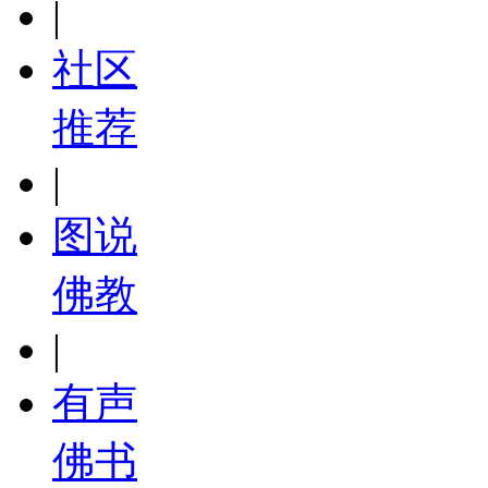
|
社区
推荐
|
图说
佛教
|
有声
佛书