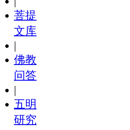
|
菩提
文库
|
佛教
问答
|
五明
研究