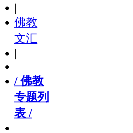
|
佛教
文汇
|
/ 佛教
专题列
表 /