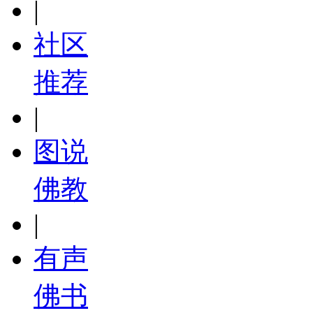
|
社区
推荐
|
图说
佛教
|
有声
佛书