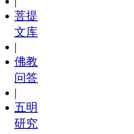
|
菩提
文库
|
佛教
问答
|
五明
研究