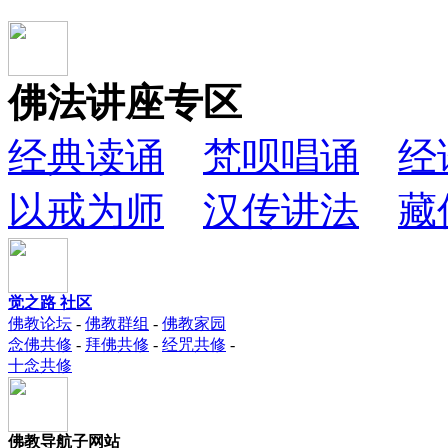
佛法讲座专区
经典读诵
梵呗唱诵
经
以戒为师
汉传讲法
藏
觉之路 社区
佛教论坛
-
佛教群组
-
佛教家园
念佛共修
-
拜佛共修
-
经咒共修
-
十念共修
佛教导航子网站