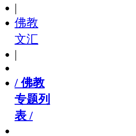
|
佛教
文汇
|
/ 佛教
专题列
表 /