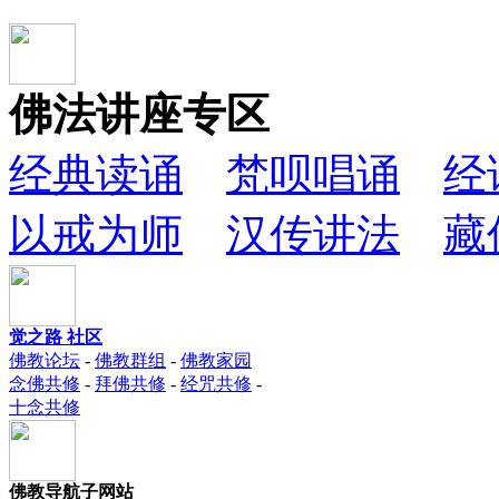
佛法讲座专区
经典读诵
梵呗唱诵
经
以戒为师
汉传讲法
藏
觉之路 社区
佛教论坛
-
佛教群组
-
佛教家园
念佛共修
-
拜佛共修
-
经咒共修
-
十念共修
佛教导航子网站