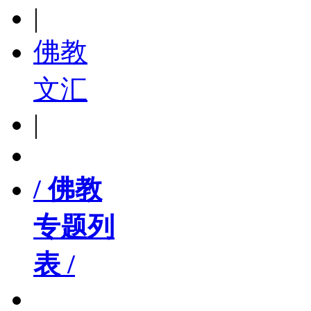
|
佛教
文汇
|
/ 佛教
专题列
表 /