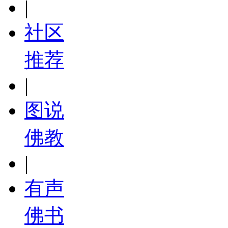
|
社区
推荐
|
图说
佛教
|
有声
佛书