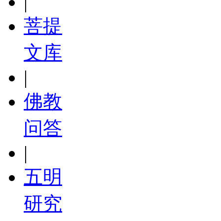
|
菩提
文库
|
佛教
问答
|
五明
研究