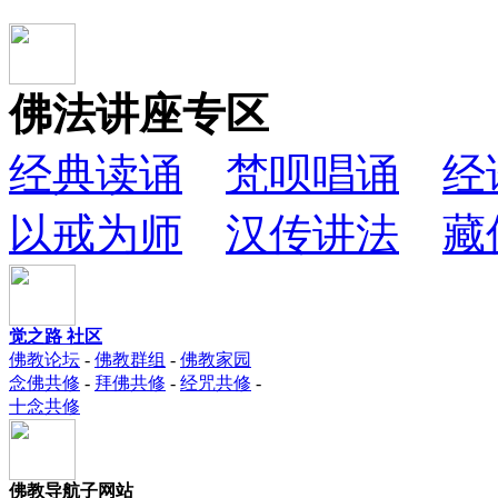
佛法讲座专区
经典读诵
梵呗唱诵
经
以戒为师
汉传讲法
藏
觉之路 社区
佛教论坛
-
佛教群组
-
佛教家园
念佛共修
-
拜佛共修
-
经咒共修
-
十念共修
佛教导航子网站