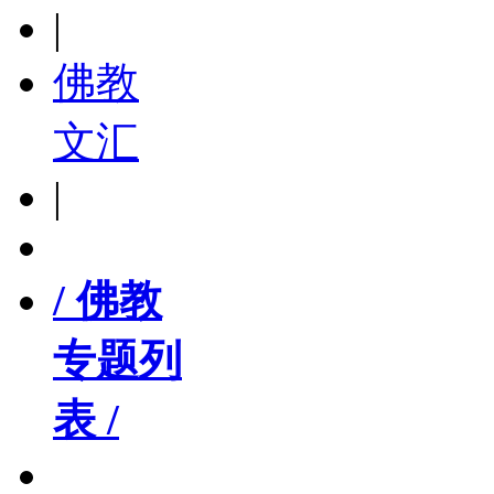
|
佛教
文汇
|
/ 佛教
专题列
表 /