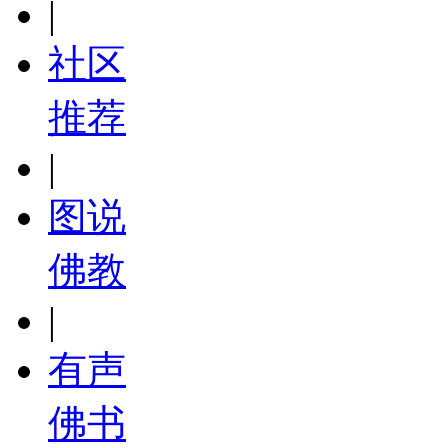
|
社区
推荐
|
图说
佛教
|
有声
佛书