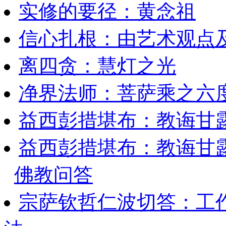
实修的要径：黄念祖
信心扎根：由艺术观点
离四贪：慧灯之光
净界法师：菩萨乘之六
益西彭措堪布：教诲甘露
益西彭措堪布：教诲甘露
佛教问答
宗萨钦哲仁波切答：工