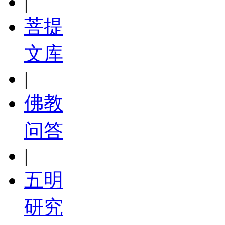
|
菩提
文库
|
佛教
问答
|
五明
研究