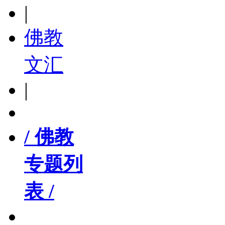
|
佛教
文汇
|
/ 佛教
专题列
表 /