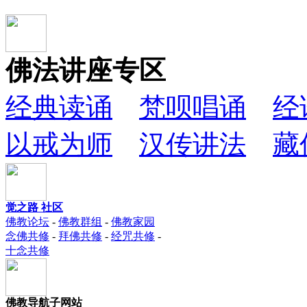
佛法讲座专区
经典读诵
梵呗唱诵
经
以戒为师
汉传讲法
藏
觉之路 社区
佛教论坛
-
佛教群组
-
佛教家园
念佛共修
-
拜佛共修
-
经咒共修
-
十念共修
佛教导航子网站