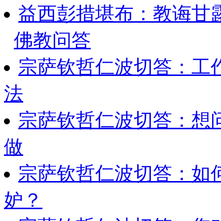
益西彭措堪布：教诲甘露
佛教问答
宗萨钦哲仁波切答：工
法
宗萨钦哲仁波切答：想
做
宗萨钦哲仁波切答：如
妒？