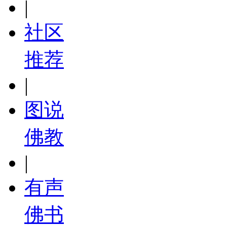
|
社区
推荐
|
图说
佛教
|
有声
佛书