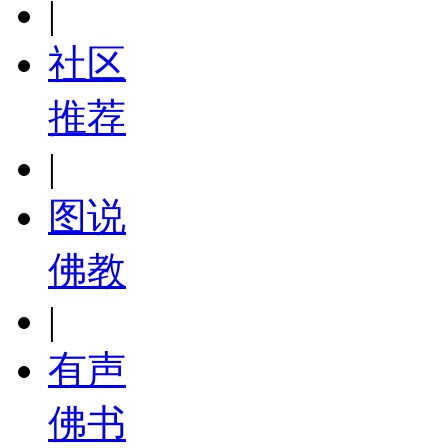
|
社区
推荐
|
图说
佛教
|
有声
佛书