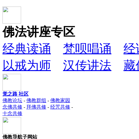
佛法讲座专区
经典读诵
梵呗唱诵
经
以戒为师
汉传讲法
藏
觉之路 社区
佛教论坛
-
佛教群组
-
佛教家园
念佛共修
-
拜佛共修
-
经咒共修
-
十念共修
佛教导航子网站