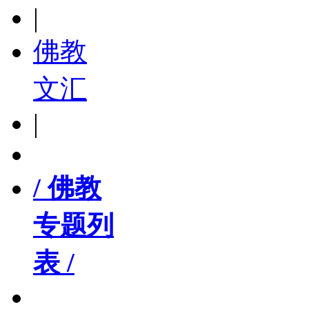
|
佛教
文汇
|
/ 佛教
专题列
表 /