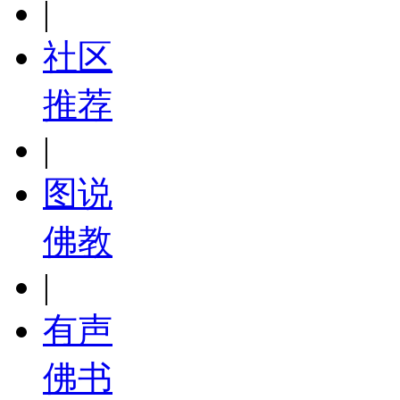
|
社区
推荐
|
图说
佛教
|
有声
佛书