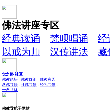
佛法讲座专区
经典读诵
梵呗唱诵
经
以戒为师
汉传讲法
藏
觉之路 社区
佛教论坛
-
佛教群组
-
佛教家园
念佛共修
-
拜佛共修
-
经咒共修
-
十念共修
佛教导航子网站