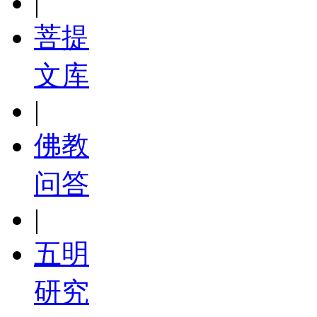
|
菩提
文库
|
佛教
问答
|
五明
研究