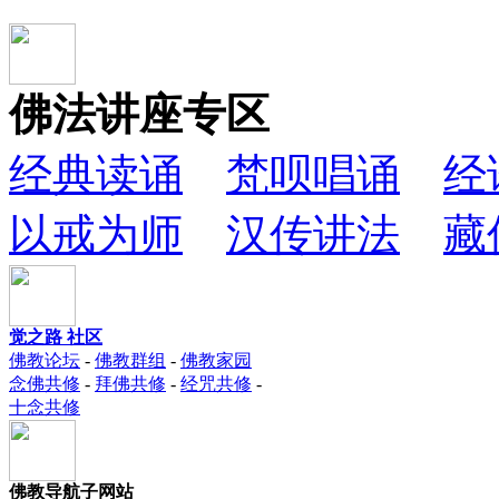
佛法讲座专区
经典读诵
梵呗唱诵
经
以戒为师
汉传讲法
藏
觉之路 社区
佛教论坛
-
佛教群组
-
佛教家园
念佛共修
-
拜佛共修
-
经咒共修
-
十念共修
佛教导航子网站