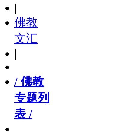
|
佛教
文汇
|
/ 佛教
专题列
表 /