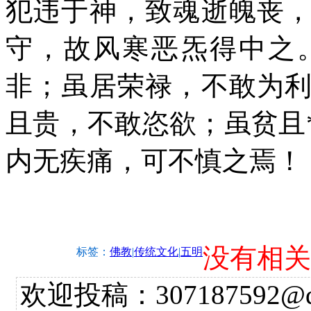
犯违于神，致魂逝魄丧
守，故风寒恶炁得中之
非；虽居荣禄，不敢为
且贵，不敢恣欲；虽贫且
内无疾痛，可不慎之焉！
没有相关
标签：
佛教
|
传统文化
|
五明
欢迎投稿：307187592@qq.