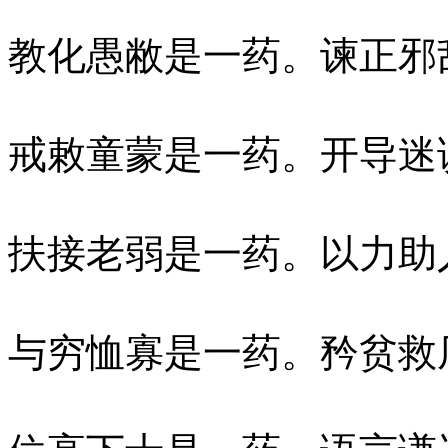
教化愚敝是一药。谏正邪
戒敕童蒙是一药。开导迷
扶接老弱是一药。以力助
与穷恤寡是一药。矜贫救