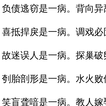
负债逃窃是一病。背向异
喜抵捍戾是一病。调戏必
故迷误人是一病。探巢破
刳胎剖形是一病。水火败
笑盲聋喑是一病。教人嫁