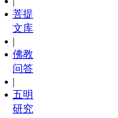
|
菩提
文库
|
佛教
问答
|
五明
研究