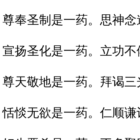
尊奉圣制是一药。思神念
宣扬圣化是一药。立功不
尊天敬地是一药。拜谒三
恬惔无欲是一药。仁顺谦