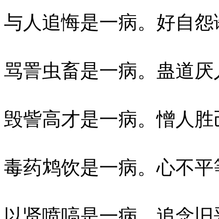
与人追悔是一病。好自怨
骂詈虫畜是一病。蛊道厌
毁訾高才是一病。憎人胜
毒药鸩饮是一病。心不平
以贤喷嗃是一病。追念旧