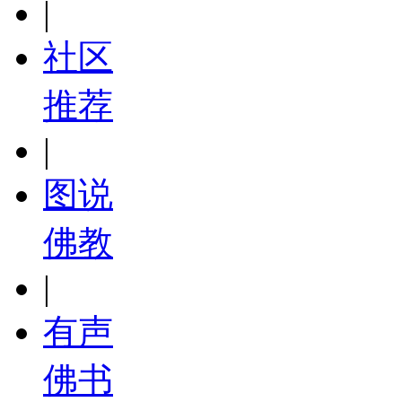
|
社区
推荐
|
图说
佛教
|
有声
佛书