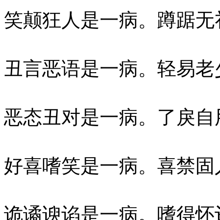
笑颠狂人是一病。蹲踞无
丑言恶语是一病。轻易老
恶态丑对是一病。了戾自
好喜嗜笑是一病。喜禁固
诡谲谀谄是一病。嗜得怀