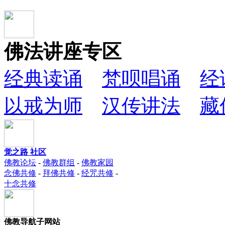
佛法讲座专区
经典读诵
梵呗唱诵
经
以戒为师
汉传讲法
藏
觉之路 社区
佛教论坛
-
佛教群组
-
佛教家园
念佛共修
-
拜佛共修
-
经咒共修
-
十念共修
佛教导航子网站