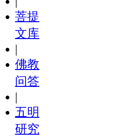
|
菩提
文库
|
佛教
问答
|
五明
研究