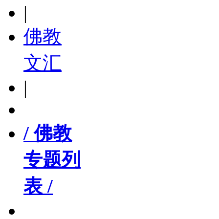
|
佛教
文汇
|
/ 佛教
专题列
表 /