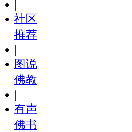
|
社区
推荐
|
图说
佛教
|
有声
佛书