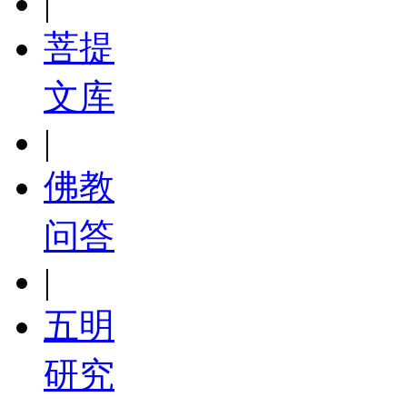
|
菩提
文库
|
佛教
问答
|
五明
研究