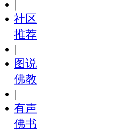
|
社区
推荐
|
图说
佛教
|
有声
佛书