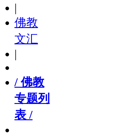
|
佛教
文汇
|
/ 佛教
专题列
表 /