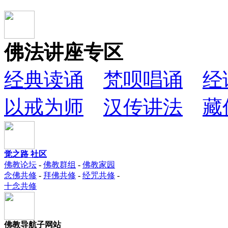
佛法讲座专区
经典读诵
梵呗唱诵
经
以戒为师
汉传讲法
藏
觉之路 社区
佛教论坛
-
佛教群组
-
佛教家园
念佛共修
-
拜佛共修
-
经咒共修
-
十念共修
佛教导航子网站