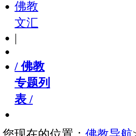
佛教
文汇
|
/ 佛教
专题列
表 /
您现在的位置：
佛教导航