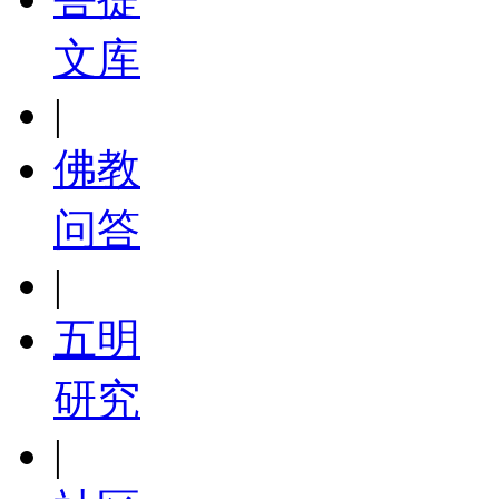
文库
|
佛教
问答
|
五明
研究
|