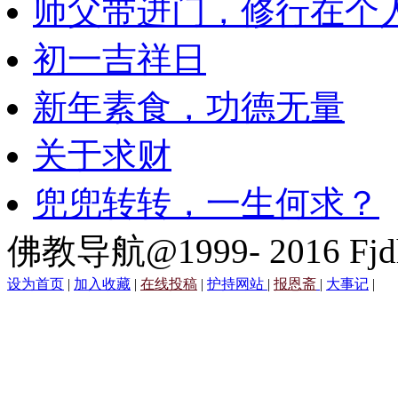
师父带进门，修行在个
初一吉祥日
新年素食，功德无量
关于求财
兜兜转转，一生何求？
佛教导航@1999- 2016 Fjd
设为首页
|
加入收藏
|
在线投稿
|
护持网站
|
报恩斋
|
大事记
|