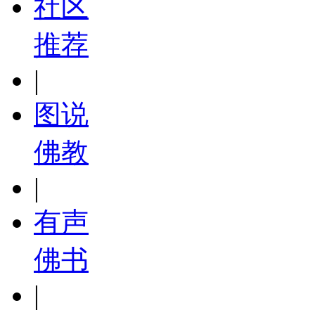
社区
推荐
|
图说
佛教
|
有声
佛书
|