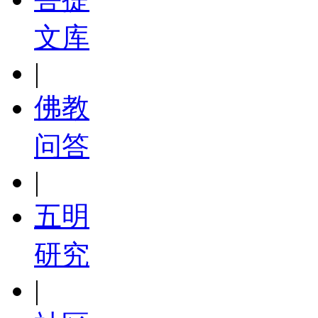
文库
|
佛教
问答
|
五明
研究
|