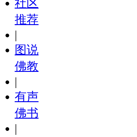
社区
推荐
|
图说
佛教
|
有声
佛书
|