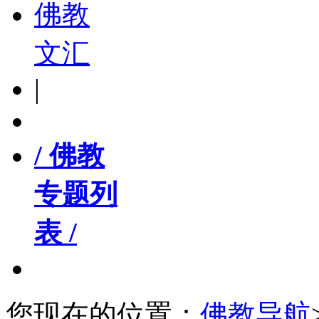
佛教
文汇
|
/ 佛教
专题列
表 /
您现在的位置：
佛教导航