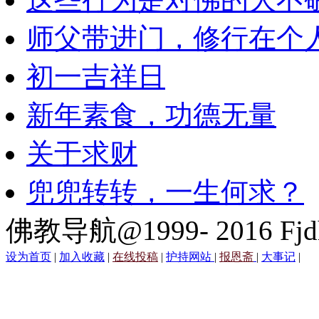
师父带进门，修行在个
初一吉祥日
新年素食，功德无量
关于求财
兜兜转转，一生何求？
佛教导航@1999- 2016 Fjd
设为首页
|
加入收藏
|
在线投稿
|
护持网站
|
报恩斋
|
大事记
|