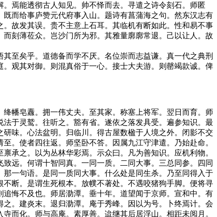
解。焉能透彻古人知见。帅不怿而去。寻遣之诗令刻石。师匿
。既而给事庐赞元代府事入山。题诗有菖蒲海之句。然东汉志有
之。故发其误。贵不主意上石耳。其临机有断如此。性和易不事
。而刻薄莅众。岂沙门所为邪。其雅量廓廓常退。己以让人。故
其至矣乎。道德备而学不厌。名位崇而志益谦。真一代之典刑
庭。观其对御。则混真俗于一心。接士大夫游。则罄竭款诚。俾
绛幡皂纛。拥一伟丈夫。至其家。称塞上将军。翌日而育。师
说法于灵鹫。往听之。豁有省。遂依之落发具受。遍参知识。最
之研味。心法盆明。归临川。得古屋数楹于人境之外。闭影不交
请至。使者四往返。师坚卧不答。因属九江守津遣。乃始赴命。
至禀承之。以为丛林华彩焉。示众曰。凡为善知识。应机利物。
飞致远。何谓十智同真。一同一质。二同大事。三总同参。四同
。那一句语。是同一质同大事。什么处是同生杀。乃至同得入于
根不断。是谓生死根本。放幞不著处。不遇咬猪狗手脚。便将寻
则追悔不及也。师居泐潭。垂十年。道望闻于京师。宣和中。有
得之。建炎末。退归泐潭。庵于秀峰。因以为号。卜终焉计。会
入寺而化。师与高庵。素厚善。迨继其后居浮山。相距未阅月。