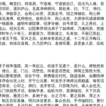
颂。晦堂曰。得道易。守道难。守道犹在己。说法为人难。吾
叩宗匠。退归庐山。见真净禅师问。甚处来。曰。下江。净曰。
具。净骇异之。会死心出世。灵源走书。招之俾辅佐。死心师
闻见淹博。机辩绝伦。政和五年。死心去世。大师张司成请师继
中独露身。越明年谢院事。结茅寺侧。自号草堂。久之再住。上
疏山。绍兴五年。以院事畀得法弟子了如禅师。乃遂闲居。然接
师时年八十有三。辞避甚力。而敦请之。礼有加。不获已而赴。
方者五千指。军兴之后。丛林未有若此之盛。十二年正月晦日。
世故。则张目直视。久乃厉声曰。老僧耳重。及受参入室。应机
子戏争蒲团。其一举起云。你道不见遮个。是什么。师恍然有
。僧云。是。门云。话堕也。何者是话堕处。师闻之豁然大悟。
独以麈尾授师。语在宁传。师膺最后付托。隐迹道林。会圜悟禅
孝序命出世上封。开宁公法要。时龙牙才禅师法席颇盛。每答话
适有语。公叩之。师曰。龙牙答话。只苏噜为问。诸人会也无。
云门张拙秀才话。勘验学者。临机与夺。莫测端倪。天下共高
厌闽俗。雅意江外。多衲子会。台之万年。婺之双林。潭之大
。制五百应真像。明日沐浴更衣。集众告别。手书伽陀曰。要行
律众严明。凡迁巨刹。皆当世贤公卿。屈礼致请。丛林服其得人