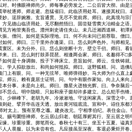
以对。时佛眼禅师尚少。师每事必旁发之。二公后皆大彻。由是
震举杖逐师。师走避。忽猛省曰。此临济用处耳。遂接其杖曰。
要妙。逞辞婉雅。玄旨通贯。无尽不觉前席。师曰。此真境与宗
。方见德山临济用处。无尽翻然悟曰。固尝疑雪窦大冶精金之语
谓见方袍管夷吾也。澧州刺史请住夹山。未几迁湘西道林。初潭
大振。僧问。如何是实际理地。曰。何不向未问已前荐取。僧曰
时如何。师曰。三千里外亦逢渠。曰。恁么则声色外。与师相见
震寰区。未为分外。曰。恁么则坐断十方。壁立千仞。师曰。看
举来。曰。恁么则打鼓弄琵琶。相逢两会家。师曰。名邈得不□
子如何是十身调御。投子下禅床立。意旨如何。师云。生铁铸就
云。学人拟欲放出。和尚如何抵拟。师曰。这野狐精。问。选佛
顶门上有眼。问。一种无弦琴。唯师弹得妙。马大师为什么直上
踪。师云。赖有庞居士证明。问。句中有眼作家知。向上人来向
是本分事。未是向上机。师曰。撒星火迸独光辉。曰。争奈脑后
却不恁么。明中隐暗。只如和座子掇却许多建立。总么犯手伤锋
前。少林峰下。老胡九年。冷湫湫地。守这闲家具。深雪之中。
极则处。擘开华岳连天透。放出黄河辊底流。宣和中。诏住东都
。师对太上。预有至尊之谶。建炎改元。宁相李伯纪。表住金山
悦。赐号圜悟禅师。乞云居山归老。朝廷厚赆其行。至云居之明
应缘。珍重珍重。掷笔而化。春秋七十有三。坐五十五夏。谥真
不人人畏服。以为未尝有也。凡应接虽至深夜。客退必秉炬开卷