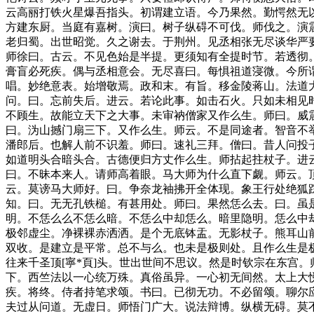
云高丽打铁火星爆吾指头。初谓建立语。今乃果然。勤愕然无
方建东厨。当庭有嘉树。演曰。树子纵碍不可伐。师伐之。演
老归蜀。出世昭觉。久之谢去。于荆州。见丞相张无尽谈华严
师徐曰。古云。不见色始是半提。更须知有全提时节。若透彻
膏盲必死疾。偶与丞相意会。无尽喜曰。每惧祖道寖微。今所
唱。妙绝意表。始增敬焉。政和末。有旨。移金陵蒋山。法道
问。曰。忘前失后。进云。若论此事。如击石火。只如未相见
不顾生。故能立天下之大事。未审衲僧家又作么生。师曰。威
曰。沩山撼门扇三下。又作么生。师云。不是同途者。智音不
潘郎后。也解人前不识羞。师曰。速礼三拜。僧曰。昔人问投
如道明头合暗头合。古德便归方丈作么生。师拈起拄杖子。进
曰。不昧本来人。请师高着眼。马大师为什么直下觑。师云。
云。莫谤马大师好。曰。争奈龙袖拂开全体现。象王行处绝狐
知。曰。无无孔铁槌。有甚用处。师曰。果然恁么去。曰。虽
明。不恁么么不恁么暗。不恁么中却恁么。暗里隐明。恁么中
极邻虚尘。净裸裸赤洒洒。是个无底钵盂。无影杖子。熊耳山
双收。是建立是平常。总不与么。也未是极则处。且作么生是
往来千圣顶[寧*頁]头。世出世间不思议。然是时钦宗在东宫
下。西竺法以一心统万殊。真俗虽异。一心初无间然。太上大
疾。将终。侍者持笔求颂。书曰。已彻无功。不必留颂。聊尔
夫过从问道。无虚日。师悟门广大。说法辩博。纵横无碍。莫