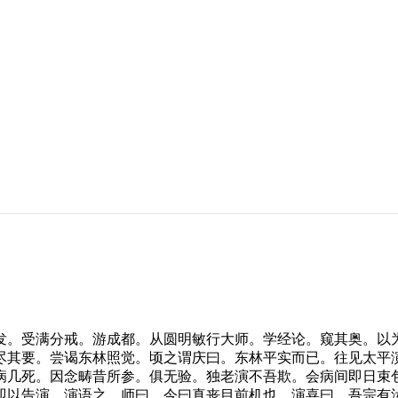
。受满分戒。游成都。从圆明敏行大师。学经论。窥其奥。以为
尽其要。尝谒东林照觉。顷之谓庆曰。东林平实而已。往见太平
病几死。因念畴昔所参。俱无验。独老演不吾欺。会病间即日束
即以告演。演语之。师曰。今曰真丧目前机也。演喜曰。吾宗有