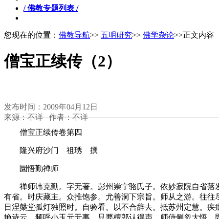
/ 佛教专题列表 /
您现在的位置：
佛教导航
>>
五明研究
>>
佛学杂论
>>正文内容
僧宝正续传（2）
发布时间：2009年04月12日
来源：不详 作者：不详
僧宝正续传卷第四
隆兴府沙门 祖琇 撰
圜悟勤禅师
禅师讳克勤。字无著。彭州崇宁骆氏子。依妙寂院自省落发
有省。时庆藏主。众推饱参。尤善洞下宗旨。师从之游。往往
日涅槃堂孤灯独照时。自验看。以不合辞去。抵苏州定慧。疾
艳诗云。频呼小玉元无事。只要檀郎认得声。师侍侧忽大悟。