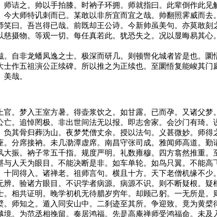
。师诘之。帅以手拍膝。时衲子环拥。师就指曰。此辈倒作此见
。今大师特讥刺而已。某敢以非所宜而宜之哉。帅翻照霁威而去
师笑曰。吾岂得已哉。前既却王公诗。今新帅虽美句。亦莫敢刻
以慈摄物。等观一切。每任真若此。犹恐失之。况以显晦易其心
。自非龙蟠凤逸之士。极深而研几。则顿辔化城者皆是也。圜悟
大士作五祖演公正续碑。所以推之为正续也。至圜悟复能峻其门
。美哉。
官。梦入王室方暑。得壶浆饮之。如甘露。已而孕。又诸父梦。
公亡。追悼罔极。非出世间法无以报。即志舍家。会沙门有琦。
。负其骨归葬沩山。夜梦梵僧丈余。授以法句。义甚微妙。师得
座。分席接衲。未几泐潭虚席。南昌守张司成。雅闻师高道。勤
风大振。衲子常五千指。规度严明。礼数雍穆。四方翕然推重。
堪与人天为眼目。不能决断是非。如车单轮。如鸟只翼。不能高
。十同得入。诸禅老。祖师言句。横且十方。天下老僧机缘不少
无辨。验诸方眼目。不识学者病源。病源不识。则不断疑根。疑
士。相共证明。晚学初机无待腊岁穷年。却顾己躬。一无所是。
檗。师知之。遁入同安山中。二刹迹至其所。争迎致。竟为黄檗
越境。为范丞相挽留。奏居鸿福。先是高庵禅师受鸿福命。未及