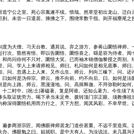
造宁公之室。死心宗胤遂不续。惜哉。然草堂初出龙山。迁白云
巨刹。未尝一日退居。捶拂之下。围绕常数千指。则开福麈尾之
度为大僧。习天台教。通其说。弃之游方。参蒋山圜悟禅师。一
起行次。豁然有悟。即以告圜悟。圜悟喜之。繇是容为侍者。阅
。和尚问你何不只对。圜悟大笑。已而袖木锦僧伽黎授之而别。
径。问。学人上来请师相见。师曰。札问如何是相见底事。师曰
却。问。忽遇上上人来。又作么生。师云。列向三椽下。问。还
。曰如何是沩仰宗。师云。推不向前。约不向后。曰。如何是法
何是向上路。师云。黑漫漫地。问。高揖释迦。不拜弥勒时如何
十二时中。[祝/土]著磕著。复是阿谁。还知么著力。今生须
棒头取证犹劳力。喝下承当未足奇。拨转顶门宗正眼。须教佛祖
为称深得圜悟机用而力行之。天下方想。闻其风彩。不幸早世。
遍参两浙宗匠。闻佛眼禅师居龙门道价甚重。不远千里造焉。以
未办。佛眼勉之曰。姑就职。是中大有人。为汝说法。未几晨兴