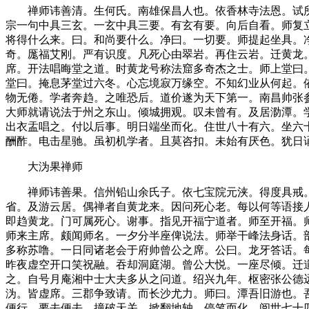
禅师讳善清。生何氏。南雄保昌人也。依香林寺法恩。试所
宗一句中具三玄。一玄中具三要。有玄有要。向后自看。师复
将得什么来。曰。和尚要什么。净曰。一切要。师提起坐具。
奇。厖福艾刚。严有识度。凡死心由翠岩。再住云岩。迁黄龙
席。开法唱晦堂之道。时黄龙号称法窟多奇杰之士。师上堂曰
堂曰。掩息茅堂过六冬。心忘境寂万缘空。不知幻业从何起。
物无倦。学者奔趋。之唯恐后。道价遂为天下第一。南昌帅张
大师就请说法于州之东山。倾城拥观。叹未曾有。及居泐潭。
出衣盂唱之。付以后事。明日端坐而化。住世八十有六。坐六
酬酢。电击星驰。虽初机学者。且莫咨扣。未始有厌色。犹日
大沩果禅师
禅师讳善果。信州铅山余氏子。依七宝院元浃。得度具戒。
省。及游云居。偶禅者自黄龙来。因问死心老。每以何等语接
即趋黄龙。门可属死心。谢事。指见开福宁道者。师至开福。
师来主席。颇闻师名。一夕分半座俾说法。师举干峰法身话。
多称苏噜。一日同诸老会于府帅曾公之席。公曰。龙牙答话。
昨夜虚空开口笑祝融。吞却洞庭湖。曾公大悦。一座尽倾。迁
之。自号月庵湘中士大夫多从之问道。绍兴九年。枢密张公德
沩。皆虚席。三郡争致请。而长沙尤力。师曰。潭吾旧游也。
便行。要去便去。撞破天关。掀翻地轴。停笔而化。阅世七十