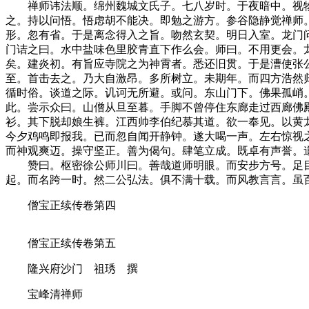
禅师讳法顺。绵州魏城文氏子。七八岁时。于夜暗中。视物
之。持以问悟。悟虑胡不能决。即勉之游方。参谷隐静觉禅师
形。忽有省。于是离念得入之旨。吻然玄契。明日入室。龙门
门诘之曰。水中盐味色里胶青直下作么会。师曰。不用更会。
矣。建炎初。有旨应寺院之为神霄者。悉还旧贯。于是漕使张
至。首击去之。乃大自激昂。多所树立。未期年。而四方浩然
循时俗。谈道之际。讥诃无所避。或问。东山门下。佛果孤峭
此。尝示众曰。山僧从旦至暮。手脚不曾停住东廊走过西廊佛
衫。其下脱却娘生裤。江西帅李伯纪慕其道。欲一奉见。以黄
今夕鸡鸣即报我。已而忽自闻开静钟。遂大喝一声。左右惊视
而神观爽迈。操守坚正。善为偈句。肆笔立成。既卓有声誉。
赞曰。枢密徐公师川曰。善哉道师明眼。而安步方号。足目
起。而名跨一时。然二公弘法。俱不满十载。而风教言言。虽
僧宝正续传卷第四
僧宝正续传卷第五
隆兴府沙门 祖琇 撰
宝峰清禅师