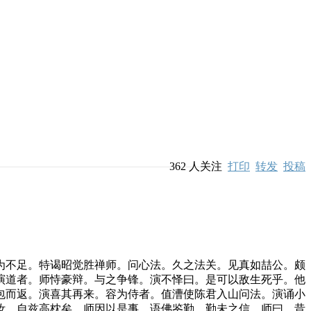
362
人关注
打印
转发
投稿
不足。特谒昭觉胜禅师。问心法。久之法关。见真如喆公。颇
演道者。师恃豪辩。与之争锋。演不怿曰。是可以敌生死乎。他
包而返。演喜其再来。容为侍者。值漕使陈君入山问法。演诵小
汝。自兹高枕矣。师因以是事。语佛鉴勤。勤未之信。师曰。昔