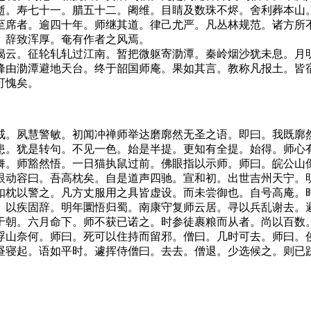
逝。寿七十一。腊五十二。阇维。目睛及数珠不烬。舍利葬本山
至席者。逾四十年。师继其道。律己尤严。凡丛林规范。诸方所
。辞致浑厚。奄有作者之风焉。
云。征轮轧轧过江南。暂把微躯寄泐潭。秦岭烟沙犹未息。月明
峰由泐潭避地天台。终于韶国师庵。果如其言。教称凡报土。皆
可愧矣。
。夙慧警敏。初闻冲禅师举达磨廓然无圣之语。即曰。我既廓然
患。犹是转句。不见一色。始是半提。更知有全提。始得。师心
舞。师豁然悟。一日猫执鼠过前。佛眼指以示师。师曰。皖公山
眼动容曰。吾高枕矣。自是道声四驰。宣和初。出世吉州天宁。
扣枕以警之。凡方丈服用之具皆虚设。而未尝御也。自号高庵。
。以疾固辞。明年圜悟归蜀。南康守复师云居。寻以兵乱谢去。
于朝。六月命下。师不获已诺之。时参徒裹粮而从者。尚以百数
浮山奈何。师曰。死可以住持而留邪。僧曰。几时可去。师曰。
昼寝起。语如平时。遽挥侍僧曰。去去。僧退。少选候之。则已