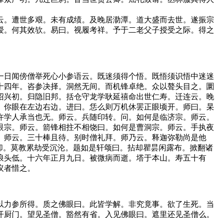
。遭世多艰。未有成绩。及晚居泐潭。道大盛而去世。遂振宗
授。何其效欤。易曰。视履考祥。予于二老父子授受之际。得之
日闻傍僧举死心小参语云。既迷须得个悟。既悟须识悟中迷迷
十四年。咨参决择。洞然无间。而机锋卓绝。众以聱头目之。圜
绍兴初。归隐旧邦。括仓守龙学耿延禧命出世仁寿。迁连云。晚
。你眼在左边右边。进曰。恁么则万机休罢正眼顷开。师曰。杲
许学人承当也无。师云。兵随印转。问。如何是临济宗。师云。
眼宗。师云。箭锋相拄不相饶曰。如何是曹洞宗。师云。手执夜
。师云。三十棒且待。别时僧礼拜。师乃云。释迦弥勒尚是他
了却。莫教累劫受沉沦。题如是轩颂曰。拈却瞿昙闲露布。掀翻诸
浪头低。十六年正月九日。被微病而逝。塔于本山。寿五十有
议者惜之。
力参所得。质之佛眼曰。此皆学解。非究竟事。欲了生死。当
开厨门。望见圣僧。豁然有省。入见佛眼曰。遮里还见圣僧么。