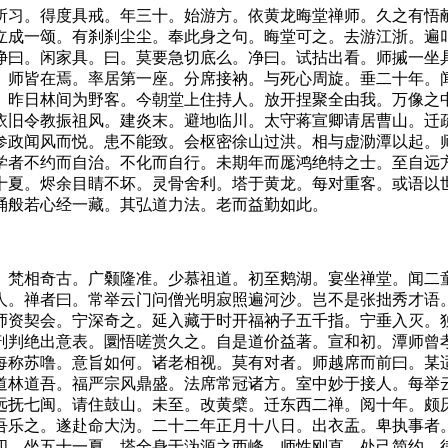
习。得度具戒。年三十。始游方。依黄龙晦堂禅师。久之有悟献
立成一颂。有刹刹尘尘。奉此身之句。晦堂可之。去游江浙。遍
净曰。闲家具。曰。莫要急切底么。净曰。试拈出看。师摵一坐
。师皆在焉。率居第一座。分席接衲。与死心周旋。垂二十年。
。昨日林间为野客。今朝堂上住持人。放开捏聚全由我。万像之
依旧令教振祖风。建炎末。避地临川。太守蒋宣卿请居曹山。迁
参政闻风而悦。患不能致。会枢密徐山过洪。相与虚泐潭以起。
学者不约而自治。不化而自行。未期年而厖鸿绝特之士。至自远
十夏。烬余目睛不坏。灵骨舍利。塔于黄龙。每对重客。或语以
诵般若心经一藏。其弘道力法。老而益勤如此。
梵相奇古。广颡隆准。少慕祖道。初至鹅湖。宴坐禅堂。闻二童
人。禅者曰。常举云门问僧光明寂照遍河沙。岂不是张拙秀才语
师资契会。宁深奇之。延入藏于时开福衲子五千指。宁垂入灭。
剖判绝出意表。圜悟嗟赏久之。自是道价益著。宣和初。潭师曾
每称苏噜。意旨如何。诸老相视。莫有对者。师越席而前曰。某
道林道吾。福严宗风鼎盛。法席常冠诸方。室中妙于接人。每举
远抚七闽。请住鼓山。未至。改黄檗。迁东西二禅。阅十年。颇
吾乐之。遂赴命大沩。二十二年正月十八日。出衣盂。卑执事者
四。坐五十一夏。塔全身于沩源之西峰。师性刚直。处己简约。