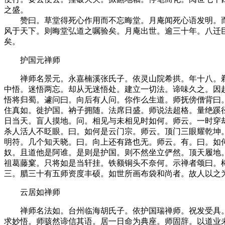
之盛。
赞曰。草堂得死心作用而不忘晦堂。月庵闻死心语发明。而
风于天下。则晦堂弘道之嘱验矣。月庵出世。逾三十年。八迁
矣。
护国元禅师
禅师名景元。永嘉楠溪张氏子。依灵山院希拱。年十八。剃
中悟。迷悟两忘。却从无迷悟处。建立一切法。谛味久之。因
悟将归蜀。遽问曰。向后有人问。你作么生道。师抚傍僧背曰
住真如。徙护国。衲子拥随。法席日盛。师说法超格。量绝蹊
日当天。盲人摸地。问。相见与未相见时如何。师云。一时穿
杀人活人不眨眼。曰。如何是云门宗。师云。顶门三眼耀乾坤
明符。几个知天晓。曰。向上还有路也无。师云。有。曰。如
奴。且道他是阿谁。是则是护国。则不然坐立俨然。顶天履地。
祖葛藤窠。只将如是当轩挂。铁额铜头不奈何。示禅者颂曰。
三。腊三十有五师资度丰硕。如世所画布袋和尚者。故人以之
云居如禅师
禅师名法如。台州临海胡氏子。依护国瑞禅师。祝发受具。
求妙悟。师骇然谛信其语。居一日命为典座。师固辞。以道业