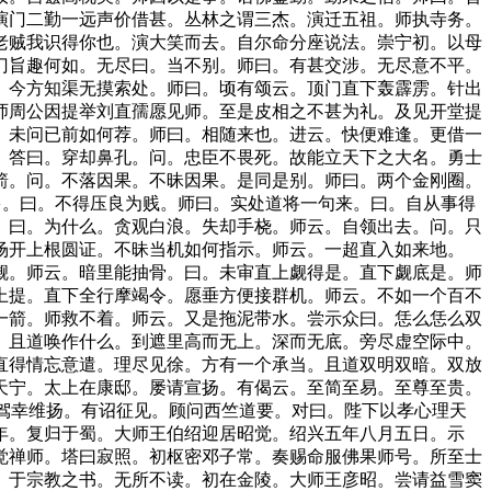
演门二勤一远声价借甚。丛林之谓三杰。演迁五祖。师执寺务。
老贼我识得你也。演大笑而去。自尔命分座说法。崇宁初。以母
门旨趣何如。无尽曰。当不别。师曰。有甚交涉。无尽意不平。
。今方知渠无摸索处。师曰。顷有颂云。顶门直下轰霹雳。针出
师周公因提举刘直孺愿见师。至是皮相之不甚为礼。及见开堂提
。未问已前如何荐。师曰。相随来也。进云。快便难逢。更借一
。答曰。穿却鼻孔。问。忠臣不畏死。故能立天下之大名。勇士
箭。问。不落因果。不昧因果。是同是别。师曰。两个金刚圈。
多。曰。不得压良为贱。师曰。实处道将一句来。曰。自从事得
。曰。为什么。贪观白浪。失却手桡。师云。自领出去。问。只
场开上根圆证。不昧当机如何指示。师云。一超直入如来地。
觑。师云。暗里能抽骨。曰。未审直上觑得是。直下觑底是。师
上提。直下全行摩竭令。愿垂方便接群机。师云。不如一个百不
一箭。师救不着。师云。又是拖泥带水。尝示众曰。恁么恁么双
。且道唤作什么。到遮里高而无上。深而无底。旁尽虚空际中。
直得情忘意遣。理尽见徐。方有一个承当。且道双明双暗。双放
天宁。太上在康邸。屡请宣扬。有偈云。至简至易。至尊至贵。
。驾幸维扬。有诏征见。顾问西竺道要。对曰。陛下以孝心理天
年。复归于蜀。大师王伯绍迎居昭觉。绍兴五年八月五日。示
觉禅师。塔曰寂照。初枢密邓子常。奏赐命服佛果师号。所至士
。于宗教之书。无所不读。初在金陵。大师王彦昭。尝请益雪窦