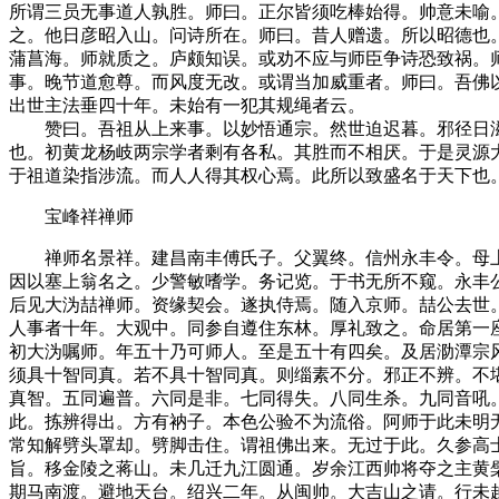
所谓三员无事道人孰胜。师曰。正尔皆须吃棒始得。帅意未喻
之。他日彦昭入山。问诗所在。师曰。昔人赠遗。所以昭德也
蒲菖海。师就质之。庐颇知误。或劝不应与师臣争诗恐致祸。
事。晚节道愈尊。而风度无改。或谓当加威重者。师曰。吾佛
出世主法垂四十年。未始有一犯其规绳者云。
赞曰。吾祖从上来事。以妙悟通宗。然世迫迟暮。邪径日滋
也。初黄龙杨岐两宗学者剩有各私。其胜而不相厌。于是灵源
于祖道染指涉流。而人人得其权心焉。此所以致盛名于天下也
宝峰祥禅师
禅师名景祥。建昌南丰傅氏子。父翼终。信州永丰令。母上
因以塞上翁名之。少警敏嗜学。务记览。于书无所不窥。永丰
后见大沩喆禅师。资缘契会。遂执侍焉。随入京师。喆公去世
人事者十年。大观中。同参自遵住东林。厚礼致之。命居第一
初大沩嘱师。年五十乃可师人。至是五十有四矣。及居泐潭宗
须具十智同真。若不具十智同真。则缁素不分。邪正不辨。不
真智。五同遍普。六同是非。七同得失。八同生杀。九同音吼
此。拣辨得出。方有衲子。本色公验不为流俗。阿师于此未明
常知解劈头罩却。劈脚击住。谓祖佛出来。无过于此。久参高
旨。移金陵之蒋山。未几迁九江圆通。岁余江西帅将夺之主黄
期马南渡。避地天台。绍兴二年。从闽帅。大吉山之请。行未