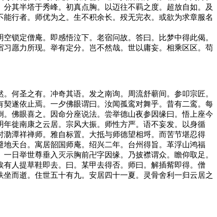
。分其半塔于秀峰。初真点胸。以迈往不羁之度。超放自如。及
不能行者。师优为之。生不积余长。殁无完衣。或欲为求章服名
空锁定僧庵。即感悟泣下。老宿问故。答曰。比梦中得此偈。
宿习愿力所现。举有定分。岂不然哉。世以庸妄。相乘区区。苟
。何圣之有。冲奇其语。发之南询。周流舒蕲间。参叩宗匠。
有契遂依止焉。一夕佛眼谓曰。汝闻孤鸾对舞乎。昔有二鸾。每
倒。佛眼喜之。因命分座说法。尝举德山夜参因缘曰。悟上座今
明年徙南康之云居。宗风大振。师性方严。语不妄发。以身循
时泐潭祥禅师。雅自标置。大抵与师德望相埒。而苦节堪忍得
避地天台。寓居韶国师庵。绍兴二年。台州得旨。革浮山鸿福
。一日举世尊垂入灭示胸前卍字因缘。乃披襟谓众。瞻仰取足。
俟有人提草鞋即去。曰。某甲去得否。师曰。解插觜即得。僧
趺坐而逝。住世五十有九。安居四十一夏。灵骨舍利一归云居之