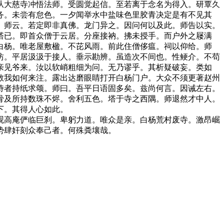
大慈寺冲悟法师。受圆觉起信。至若离于念名为得入。研覃久
务。未尝有怠色。一夕闻举水中盐味色里胶青决定是有不见其
。师云。若定即非真佛。龙门异之。因问何以及此。师告以实。
塔已。即首众僧于云居。分座接衲。拂未授手。而户外之屦满
白杨。唯老屋敷楹。不芘风雨。前此住僧侈瘟。祠以仰给。师
坊。平居汲汲于接人。垂示勘辨。虽造次不间也。性鲠介。不苟
亲见爷来。汝以软峭粗细为问。无乃谬乎。其析疑破妄。类如
教我如何来注。露出达磨眼睛打开白杨门户。大众不须更著赵州
侍者持纸求颂。师曰。吾平日语固多矣。兹尚何言。因诫左右。
骨及所持数珠不烬。舍利五色。塔于寺之西隅。师退然才中人。
下。其得人心如此。
高庵俨临巨刹。卑躬力道。唯众是亲。白杨荒村废寺。激昂崛
势肆奸刻众奉己者。何殊粪壤哉。