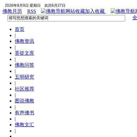
2026年8月9日 星期日
农历6月27日
佛教月历
RSS
加入收藏
首页
|
佛教资讯
|
菩提文库
|
佛教问答
|
五明研究
|
社区推荐
|
图说佛教
|
有声佛书
|
佛教文汇
|