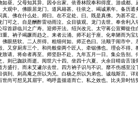
如昼。父母知其异。因令出家。依香林院奉和得度。游成都。从
。大观中。佛眼居龙门。道风籍甚。往依之。竭诚累年。备历遮
问真。佛在什么处。师曰。在不定处。曰。既是真佛。为甚不定
龙门可之。自是酬酢雷动雨泣。众目骇观。龙门去世。奉舍利入
公琮首辟临川之广寿。迎师开法。绍兴改元。太守蒋公宣卿徙住
归重。衲子竭蹶而趋之。来者云涌。师不起于座。化卑陋而为宝
。佛眼慈软。二人所得。粗细何如。师正色曰。法顺于闹市中。
殿。又穿厨库三个。和尚般柴两个匠人。牵锯佛也。理会不得。
龙致请。将命者再至。师坚卧不赴。九年五月一日。集众告别。
之。则已跏趺而逝。阅世六十四。坐四十六夏。火余目晴齿舌顶
道方盛行。而未艾遽尔去世。四方衲子识与不识。靡不伤感至泣
俱到。则高庵之所以为兄。白杨之所以为弟也。诚哉斯言。详观
百世尚可想见其眉宇。鸣呼盖循道而亡。私之效也。比夫异时怙