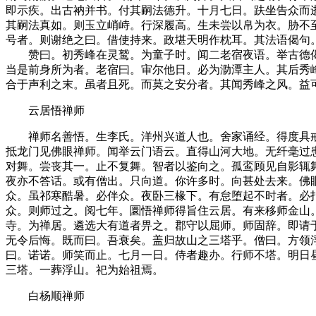
即示疾。出古衲并书。付其嗣法德升。十月七日。趺坐告众而
其嗣法真如。则玉立峭峙。行深履高。生未尝以帛为衣。胁不
号者。则谢绝之曰。借使持来。政堪天明作枕耳。其法语偈句
赞曰。初秀峰在灵鹫。为童子时。闻二老宿夜语。举古德偈
当是前身所为者。老宿曰。审尔他日。必为泐潭主人。其后秀
合于声利之末。虽者且死。而莫之安分者。其闻秀峰之风。益
云居悟禅师
禅师名善悟。生李氏。洋州兴道人也。舍家诵经。得度具戒
抵龙门见佛眼禅师。闻举云门语云。直得山河大地。无纤毫过
对舞。尝丧其一。止不复舞。智者以鉴向之。孤鸾顾见自影辄
夜亦不答话。或有僧出。只向道。你许多时。向甚处去来。佛
众。虽祁寒酷暑。必伴众。夜卧三椽下。有怠堕起不时者。必
众。则师过之。阅七年。圜悟禅师得旨住云居。有来移师金山
寺。为禅居。遴选大有道者畀之。郡守以屈师。师固辞。即请
无令后悔。既而曰。吾衰矣。盖归故山之三塔乎。僧曰。方领
曰。诺诺。师笑而止。七月一日。侍者趣办。行师不塔。明日
三塔。一葬浮山。祀为始祖焉。
白杨顺禅师