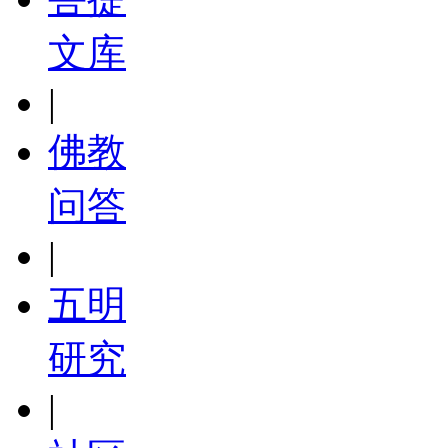
文库
|
佛教
问答
|
五明
研究
|