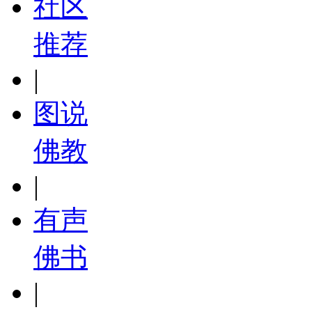
社区
推荐
|
图说
佛教
|
有声
佛书
|