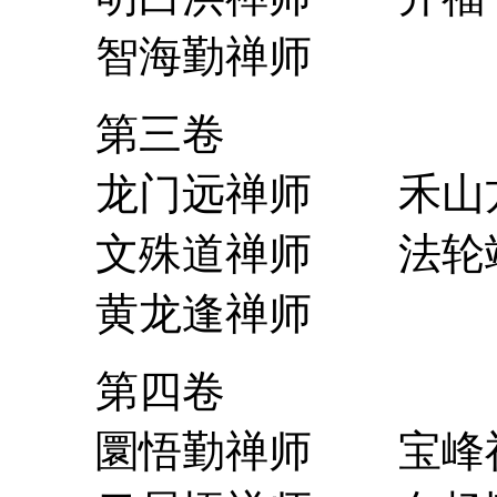
智海勤禅师
第三卷
龙门远禅师 禾山
文殊道禅师 法轮
黄龙逢禅师
第四卷
圜悟勤禅师 宝峰