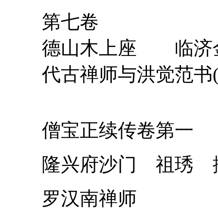
第七卷
德山木上座 临济
代古禅师与洪觉范书(
僧宝正续传卷第一
隆兴府沙门 祖琇 
罗汉南禅师