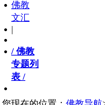
佛教
文汇
|
/ 佛教
专题列
表 /
您现在的位置：
佛教导航