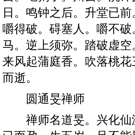
日。鸣钟之后。升堂已前
嚼得破。碍塞人。嚼不破
马。逆上须弥。踏破虚空
来风起蒲庭香。吹落桃花
而逝。
圆通旻禅师
禅师名道旻。兴化仙游