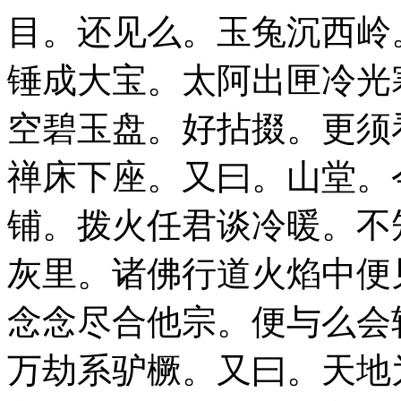
目。还见么。玉兔沉西岭
锤成大宝。太阿出匣冷光
空碧玉盘。好拈掇。更须
禅床下座。又曰。山堂。
铺。拨火任君谈冷暖。不
灰里。诸佛行道火焰中便
念念尽合他宗。便与么会
万劫系驴橛。又曰。天地