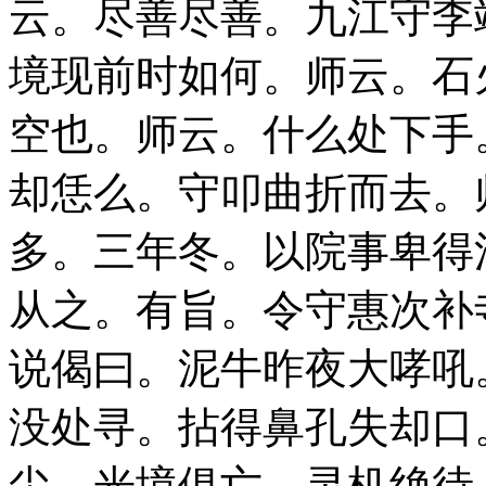
云。尽善尽善。九江守李
境现前时如何。师云。石
空也。师云。什么处下手
却恁么。守叩曲折而去。
多。三年冬。以院事卑得
从之。有旨。令守惠次补
说偈曰。泥牛昨夜大哮吼
没处寻。拈得鼻孔失却口
尘。光境俱亡。灵机绝待