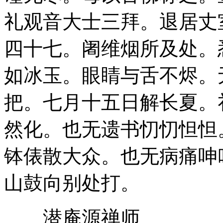
礼观音大士三拜。退居丈
四十七。阇维烟所及处。
如冰玉。眼睛与舌不烬。
把。七月十五日解长夏。
然化。也无遗书忉忉怛怛
钵俵散大众。也无病痛呻
山鼓向别处打。
潜庵源禅师