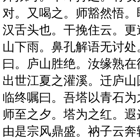
对。又喝之。师豁然悟。
汉舌头也。干挽住云。更
山下雨。鼻孔解语无讨处
曰。庐山胜绝。汝缘熟在
出世江夏之灌溪。迁庐山
临终嘱曰。吾塔以青石为
师至之夕。塔为之红。遐
由是宗风鼎盛。衲子云奔