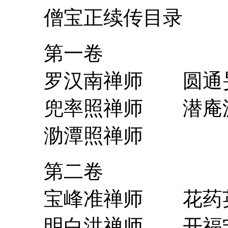
僧宝正续传目录
第一卷
罗汉南禅师 圆通
兜率照禅师 潜庵
泐潭照禅师
第二卷
宝峰准禅师 花药
明白洪禅师 开福