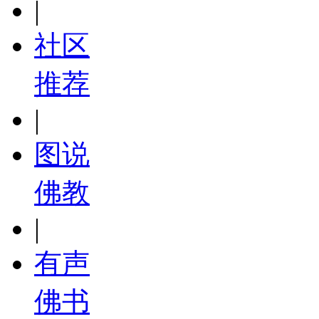
|
社区
推荐
|
图说
佛教
|
有声
佛书