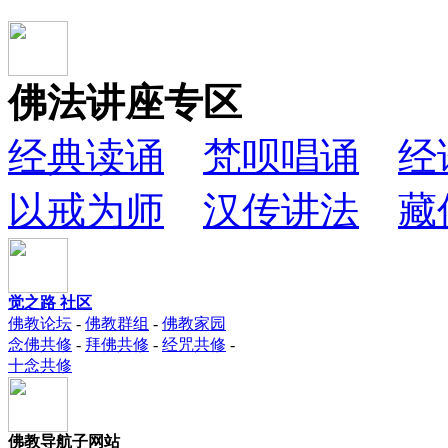
佛法讲座专区
经典读诵
梵呗唱诵
经
以戒为师
汉传讲法
藏
觉之路 社区
佛教论坛
-
佛教群组
-
佛教家园
念佛共修
-
拜佛共修
-
经咒共修
-
十念共修
佛教导航子网站