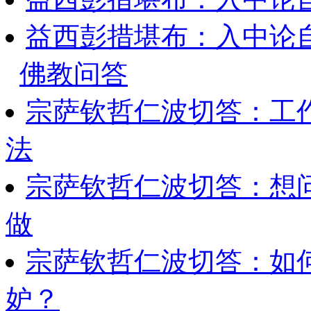
益西彭措堪布：入中论
佛教问答
宗萨钦哲仁波切答：工
法
宗萨钦哲仁波切答：想
做
宗萨钦哲仁波切答：如
妒？