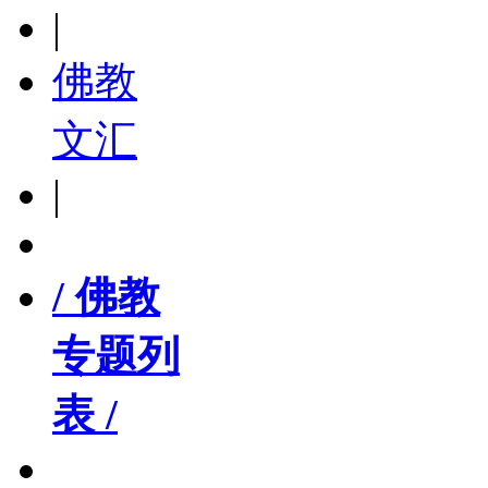
|
佛教
文汇
|
/ 佛教
专题列
表 /