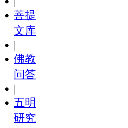
|
菩提
文库
|
佛教
问答
|
五明
研究