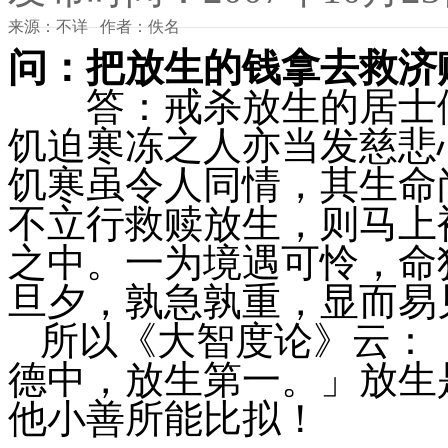
来源：不详 作者：佚名
问：把放生的钱拿去救济
答：戒杀放生的居士们
饥迫寒冻之人亦当发慈悲
饥寒虽令人同情，其生命
不立行救赎放生，则马上
之中。一为境遇可怜，命
旦夕，孰急孰重，显而易
所以《大智度论》云：
德中，放生第一。」放生
他小善所能比拟！