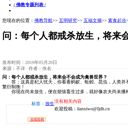
/ 佛教专题列表 /
您现在的位置：
佛教导航
>>
五明研究
>>
五福文摘
>>
素食起步
问：每个人都戒杀放生，将来
发布时间：2019年05月20日
来源：不详 作者：佚名
问：每个人都戒杀放生，将来会不会成为禽兽世界？
答：这真是杞人忧天，你看看蚂蚁、蚯蚓、昆虫，人类并不
繁衍制衡！
你现在尚未放生，便在烦恼畜生过多，就好像农夫尚未播
没有相关内容
标签：
放生
欢迎投稿：lianxiwo@fjdh.cn
在线投稿