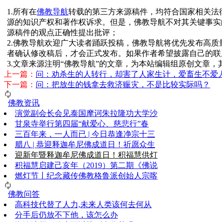
1.所有在
佛教导航
转载的第三方来源稿件，均符合国家相关法
源的知识产权和著作权诉求。但是，佛教导航不对其关键事实
源稿件的观点正确性提出批评；
2.佛教导航欢迎广大读者踊跃投稿，佛教导航将优先发布高
者确认修改稿后，才会正式发布。如果作者希望披露自己的联
3.文章来源注明“佛教导航”的文章，为本站编辑组原创文章
上一篇：
问：劝杀生的人转行，却害了人家生计，爱畜生不爱
下一篇：
问：把放生的钱拿去救济赈灾，不是比较实际吗？
佛教资讯
演觉副会长会见泰国摩诃朱拉隆功大学沙
甘泉寺举行第四届“献爱心、慈悲行”春
三百年来，一人而已 | 今日恭逢净宗十三
腊八 | 恭迎释迦牟尼佛成道日！祈愿众生
迎新年暨释迦牟尼佛成道日！积福慧供灯
积福慧启建己亥年（2019）第二期《佛说
燃灯节丨纪念藏传佛教格鲁派创始人宗喀
佛教问答
高科技代替了人力,未来人类该何去何从
分手后仍放不下他，该怎么办