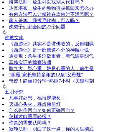
海涛法师：放生可以找别人代替吗？
达真堪布：放生的动物再被抓回来怎么办
有何方法可以让精神在念佛时不溜号呢？
家人杀鸡，我拔毛砍肉，可以吗？
佛弟子们都会问的27个问题
佛教文库
《西游记》其实不是讲佛教的，反倒嘲讽
《西游记》是一部佛道不分的神魔小说
通灵观：杀生多淫欲重者，黑气缠身阴气
真修实证的德森法师
脾气大、疑心重、妒忌心重的人，前生是
“学霸”家长坚持多年的12条“父母规”
奇迹！静坐10分钟=熟睡7小时（关键时刻
五明研究
凡事好处想，福报定增长！
灭却心头火，胜点佛前灯
什么叫作回向？如何正确回向？
怎样才能重罪轻报？
你真的需要认同吗？
寂静法师：明白了这一点，你的人生彻底