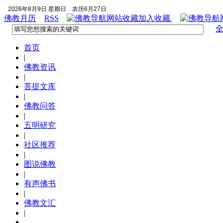
2026年8月9日 星期日
农历6月27日
佛教月历
RSS
加入收藏
首页
|
佛教资讯
|
菩提文库
|
佛教问答
|
五明研究
|
社区推荐
|
图说佛教
|
有声佛书
|
佛教文汇
|