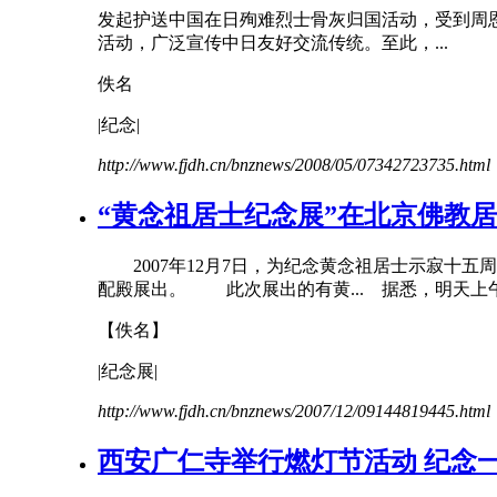
发起护送中国在日殉难烈士骨灰归国活动，受到周恩
活动，广泛宣传中日友好交流传统。至此，...
佚名
|
纪念
|
http://www.fjdh.cn/bnznews/2008/05/07342723735.html
“黄念祖居士
纪念
展”在北京佛教
2007年12月7日，为
纪念
黄念祖居士示寂十五周
配殿展出。 此次展出的有黄... 据悉，明天上
【佚名】
|
纪念
展|
http://www.fjdh.cn/bnznews/2007/12/09144819445.html
西安广仁寺举行燃灯节活动
纪念