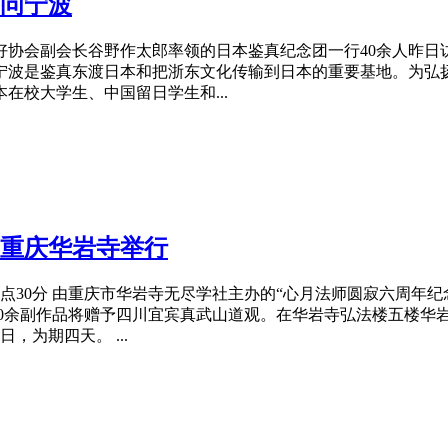
问宁波
友好协会副会长谷野作太郎率领的日本鉴真
纪念
团一行40余人昨
波是鉴真东渡日本和把浙东文化传输到日本的重要基地。为弘扬
在校大学生、中国留日学生和...
在重庆华岩寺举行
0点30分 由重庆市华岩寺无尽学社主办的“心月法师圆寂六周年
纪
有20余副作品将赠予四川宜宾真武山道观。在华岩寺弘法楼五楼华
，为期四天。 ...