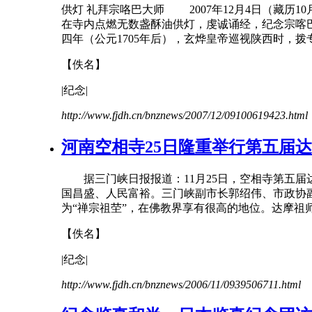
供灯 礼拜宗咯巴大师 2007年12月4日（藏历1
在寺内点燃无数盏酥油供灯，虔诚诵经，
纪念
宗喀
四年（公元1705年后），玄烨皇帝巡视陕西时，拨
【佚名】
|
纪念
|
http://www.fjdh.cn/bnznews/2007/12/09100619423.html
河南空相寺25日隆重举行第五届
据三门峡日报报道：11月25日，空相寺第五届
国昌盛、人民富裕。三门峡副市长郭绍伟、市政协
为“禅宗祖茔”，在佛教界享有很高的地位。达摩祖
【佚名】
|
纪念
|
http://www.fjdh.cn/bnznews/2006/11/0939506711.html