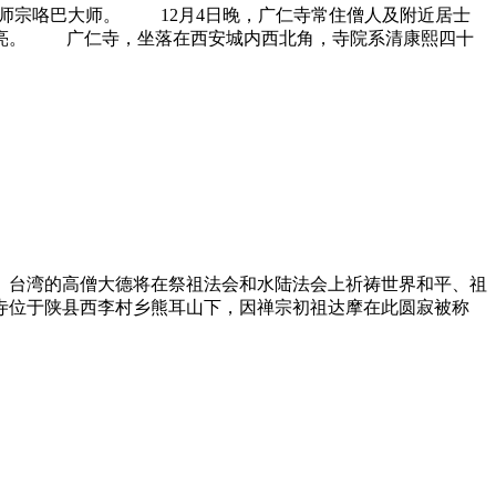
师宗咯巴大师。 12月4日晚，广仁寺常住僧人及附近居士
通亮。 广仁寺，坐落在西安城内西北角，寺院系清康熙四十
、台湾的高僧大德将在祭祖法会和水陆法会上祈祷世界和平、祖
位于陕县西李村乡熊耳山下，因禅宗初祖达摩在此圆寂被称