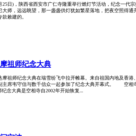
0月25日)，陕西省西安市广仁寺隆重举行燃灯节活动，
纪念
一代宗
巴大师，远远眺望，那一盏盏供灯犹如繁星落地，把夜空照得
专款敕建的。
达摩祖师
纪念
大典
达摩祖师
纪念
大典在瑞雪纷飞中拉开帷幕。来自祖国内地及香港
副主席韦守信与数千信众一起参加了
纪念
大典开幕式。 空相寺
师
纪念
大典是空相寺自2002年开始恢复...