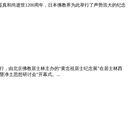
鉴真和尚逝世1200周年，日本佛教界为此举行了声势浩大的
纪念
举行，由北京佛教居士林主办的“黄念祖居士
纪念
展”在居士林西
暨净土思想研讨会”开幕式。...