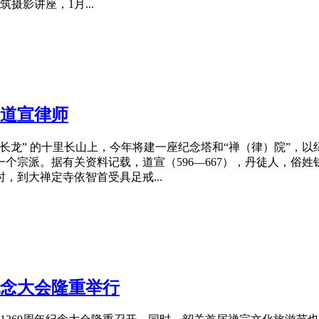
摄影讲座，1月...
道宣律师
龙” 的十里长山上，今年将建一座纪念塔和“禅（律）院”，以
派。据有关资料记载，道宣（596—667），丹徒人，俗姓钱
，到大禅定寺依智首受具足戒...
纪念大会隆重举行