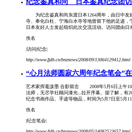
纪念
鉴真和尚 日本鉴真
纪念
团访
为
纪念
鉴真和尚东渡日本1264周年，由日中
寺、奉化白杜、宁海白水寺等地曾留下他的足迹，宁
日本友好人士发起组织此次交流活动。访问团由日本
佚名
|访问|
纪念
|
http://www.fjdh.cn/bnznews/2008/09/13064129412.html
“心月法师圆寂六周年
纪念
笔会”
艺术家挥毫泼墨 合影留念 2008年5月6日上午1
法师，无尽学社顾问漆光...拉开序幕。据了解，
纪念
书画作品、手迹等物品，时间为5月7日至5月11日
佚名
|
纪念
笔会|
http://www.fjdh.cn/bnznews/2008/05/14082523657.html