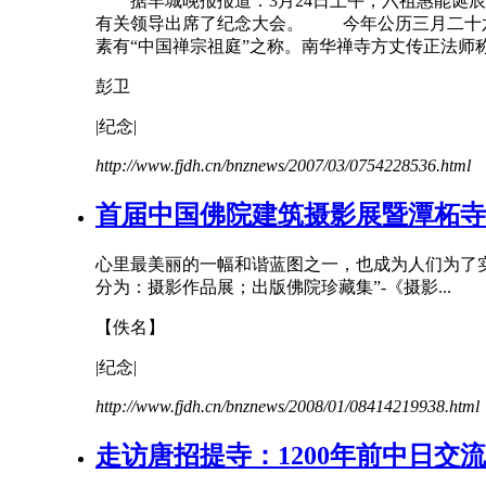
据羊城晚报报道：3月24日上午，六祖惠能诞辰
有关领导出席了
纪念
大会。 今年公历三月二十六日
素有“中国禅宗祖庭”之称。南华禅寺方丈传正法师称，
彭卫
|
纪念
|
http://www.fjdh.cn/bnznews/2007/03/0754228536.html
首届中国佛院建筑摄影展暨潭柘寺
心里最美丽的一幅和谐蓝图之一，也成为人们为了
分为：摄影作品展；出版佛院珍藏集”-《摄影...
【佚名】
|
纪念
|
http://www.fjdh.cn/bnznews/2008/01/08414219938.html
走访唐招提寺：1200年前中日交流