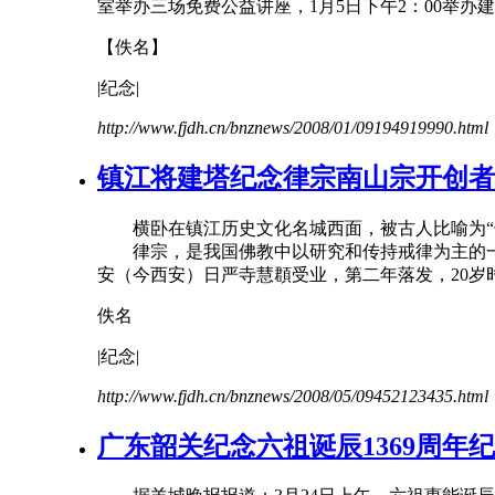
室举办三场免费公益讲座，1月5日下午2：00举办建筑
【佚名】
|
纪念
|
http://www.fjdh.cn/bnznews/2008/01/09194919990.html
镇江将建塔
纪念
律宗南山宗开创者
横卧在镇江历史文化名城西面，被古人比喻为“长
律宗，是我国佛教中以研究和传持戒律为主的一个宗
安（今西安）日严寺慧頵受业，第二年落发，20岁时
佚名
|
纪念
|
http://www.fjdh.cn/bnznews/2008/05/09452123435.html
广东韶关
纪念
六祖诞辰1369周年