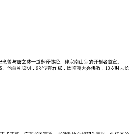
纪念
曾与唐玄奘一道翻译佛经、律宗南山宗的开创者道宣。
。他自幼聪明，9岁便能作赋，因隋朝大兴佛教，10岁时去长