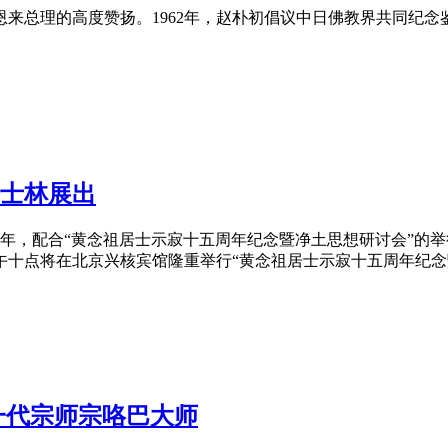
来总理的高度赞扬。1962年，赵朴初倡议中日佛教界共同
纪念
居士林展出
年，配合“黄念祖居士示寂十五周年
纪念
暨净土思想研讨会”的
午十点将在北京兴核宾馆隆重举行“黄念祖居士示寂十五周年
纪念
一代宗师宗咯巴大师