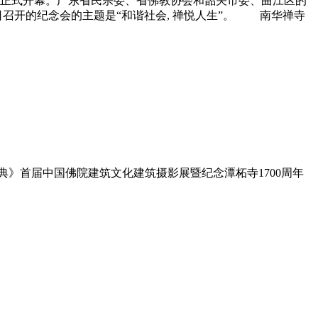
也正式开幕。广东省民宗委、省佛教协会和韶关市委、曲江区的
日召开的
纪念
会的主题是“和谐社会, 禅悦人生”。 南华禅寺
典》首届中国佛院建筑文化建筑摄影展暨
纪念
潭柘寺1700周年