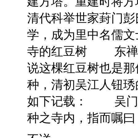
建方塔。重建时将方
清代科举世家葑门彭
学，成为里中名儒
寺的
红豆
树 东禅
说这棵
红豆
树也是那
种，清初吴江人钮琇
如下记载： 吴门
种之寺内，指而嘱曰：