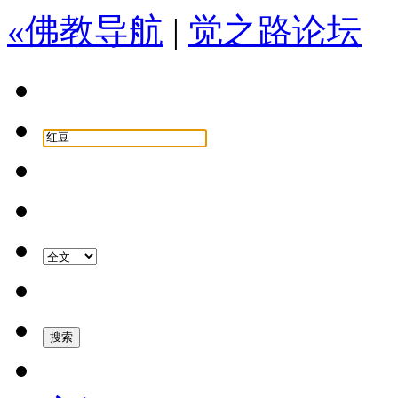
«佛教导航
|
觉之路论坛