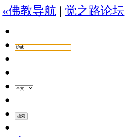
«佛教导航
|
觉之路论坛