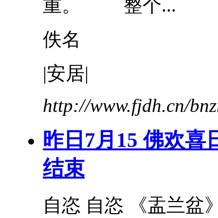
重。 整个...
佚名
|安居|
http://www.fjdh.cn/b
昨日7月15 佛欢
结束
自恣 自恣 《盂兰盆