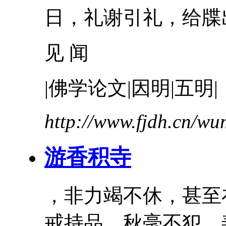
日，礼谢引礼，给牒出
见 闻
|佛学论文|因明|五明|
http://www.fjdh.cn/w
游香积寺
，非力竭不休，甚至
戒
持品，秋毫不犯。