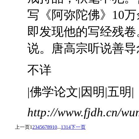
写《阿弥陀佛》10
即发现他的写经残卷
说。唐高宗听说善导念
不详
|佛学论文|因明|五明|
http://www.fjdh.cn/w
上一页
1
2
3
4
5
6
7
8
9
10
...
13
14
下一页