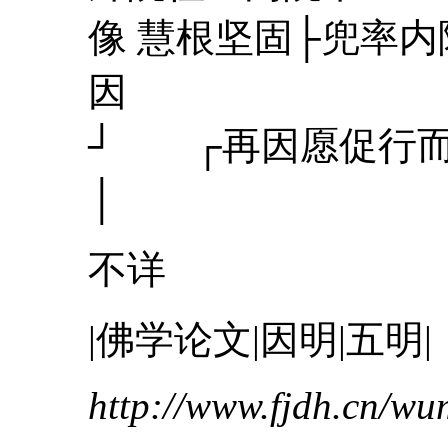
像 慧根坚固├兜率
因 建寺
┘ ┌再因愿促行
不详
|佛学论文|因明|五明|
http://www.fjdh.cn/w