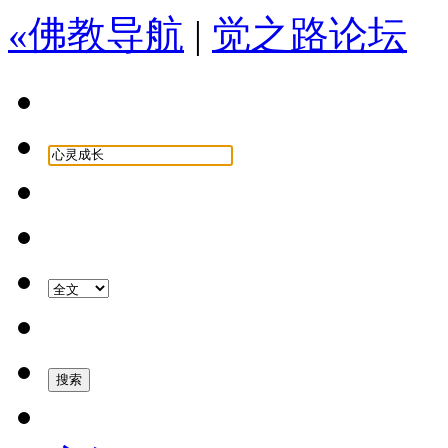
«佛教导航
|
觉之路论坛