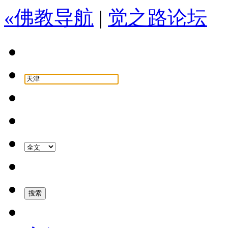
«佛教导航
|
觉之路论坛