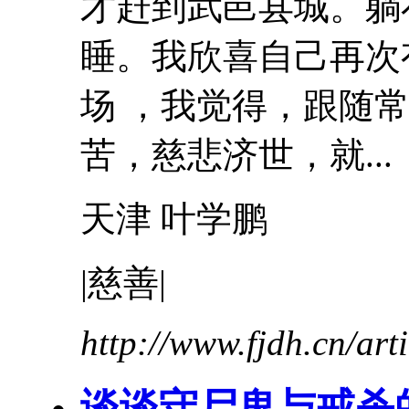
才赶到武邑县城。躺
睡。我欣喜自己再次
场 ，我觉得，跟随
苦，慈悲济世，就...
天津
叶学鹏
|慈善|
http://www.fjdh.cn/ar
谈谈守尸鬼与戒杀