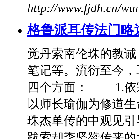
http://www.fjdh.cn/w
格鲁派耳传法门略
觉丹索南伦珠的教诫
笔记等。流衍至今，
四个方面： 1.依
以师长瑜伽为修道生
珠杰单传的
中
观见
引
跋索却季坚赞传来的