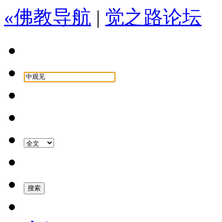
«佛教导航
|
觉之路论坛