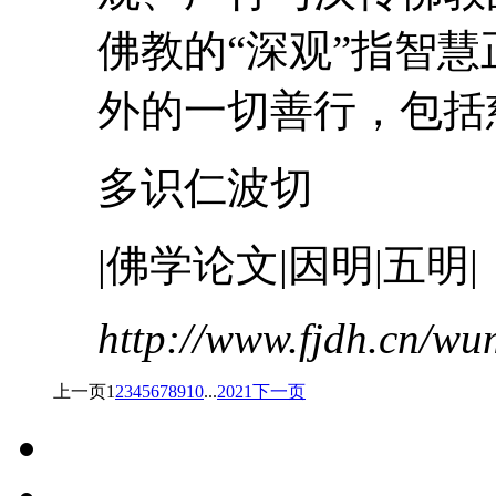
佛教的“深观”指智慧
外的一切善行，包括
多识仁波切
|佛学论文|因明|五明|
http://www.fjdh.cn/w
上一页
1
2
3
4
5
6
7
8
9
10
...
20
21
下一页