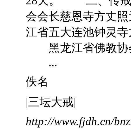
28天。 二、传戒
会会长慈恩寺方丈照
江省五大连池钟灵寺
黑龙江省佛教协会
...
佚名
|
三
坛
大
戒
|
http://www.fjdh.cn/b