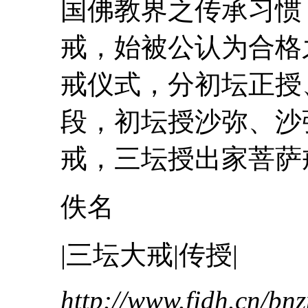
国佛教界之传承习惯
戒
，始被公认为合格
戒仪式，分初坛正授
段，初坛授沙弥、沙
戒
，
三
坛授出家菩萨
佚名
|
三
坛
大
戒
|传授|
http://www.fjdh.cn/b