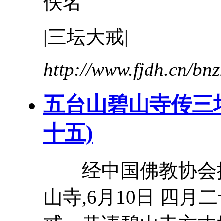
佚名
|
三
坛
大
戒
|
http://www.fjdh.cn/b
五台山碧山寺传
三
十五)
经中国佛教协会批
山寺,6月10日 四月