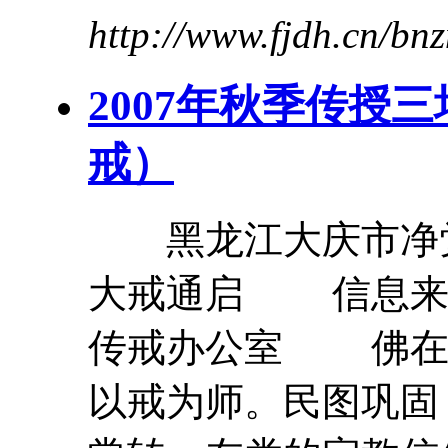
http://www.fjdh.cn/b
2007年秋季传授
三
戒）
黑龙江大庆市净觉
大
戒通启 信息来
传戒办公室 佛在
以
戒
为师。民图巩固