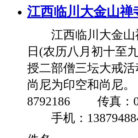
江西临川
大
金山禅
江西临川
大
金山
日(农历八月初十至
授二部僧
三
坛
大
戒
活
尚尼为印空和尚尼。 联
8792186 传真：0794
手机：13879488408