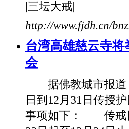
|
三
坛
大
戒
|
http://www.fjdh.cn/b
台湾高雄慈云寺将
会
据佛教城市报道：台
日到12月31日传授
事项如下： 传戒