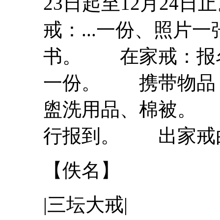
23日起至12月24
戒
：...一份、照片
书。 在家
戒
：报
一份。 携带物品
盥洗用品、棉被。
行报到。 出家
戒
【佚名】
|
三
坛
大
戒
|