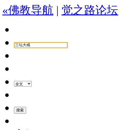
«佛教导航
|
觉之路论坛