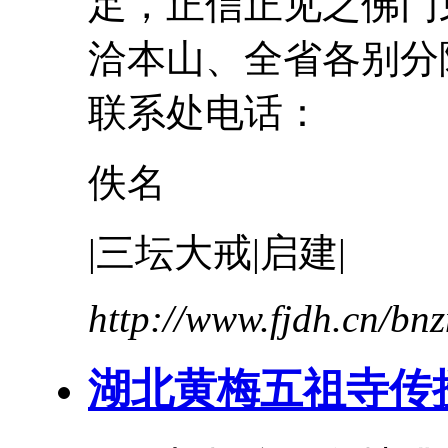
足，正信正见之佛门弟
洽本山、全省各别
联系处电话：
佚名
|
三
坛
大
戒
|启建|
http://www.fjdh.cn/b
湖北黄梅五祖寺传