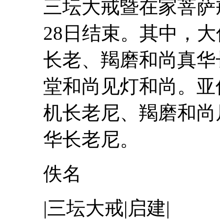
三
坛
大
戒暨在家菩萨
28日结束。其中，
大
长老、羯磨和尚真华
堂和尚见灯和尚。亚
机长老尼、羯磨和尚
华长老尼。
佚名
|
三
坛
大
戒
|启建|