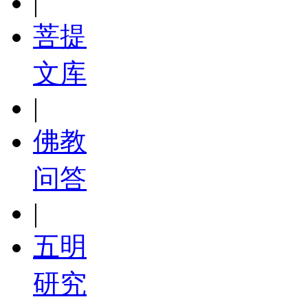
|
菩提
文库
|
佛教
问答
|
五明
研究