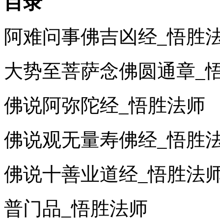
目录
阿难问事佛吉凶经_悟胜
大势至菩萨念佛圆通章_
佛说阿弥陀经_悟胜法师
佛说观无量寿佛经_悟胜
佛说十善业道经_悟胜法
普门品_悟胜法师