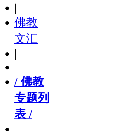
|
佛教
文汇
|
/ 佛教
专题列
表 /