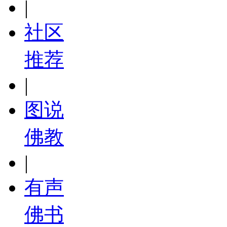
|
社区
推荐
|
图说
佛教
|
有声
佛书