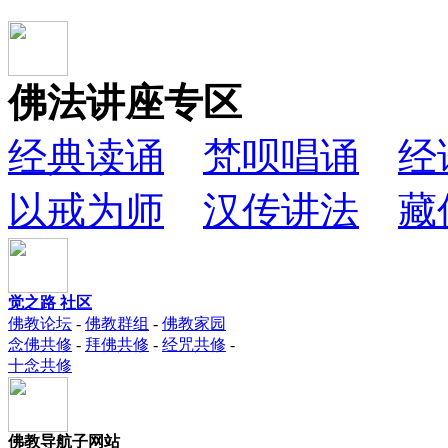
佛法讲座专区
经典读诵
梵呗唱诵
经
以戒为师
汉传讲法
藏
觉之路 社区
佛教论坛
-
佛教群组
-
佛教家园
念佛共修
-
拜佛共修
-
经咒共修
-
十念共修
佛教导航子网站