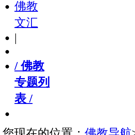
佛教
文汇
|
/ 佛教
专题列
表 /
您现在的位置：
佛教导航