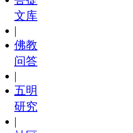
文库
|
佛教
问答
|
五明
研究
|