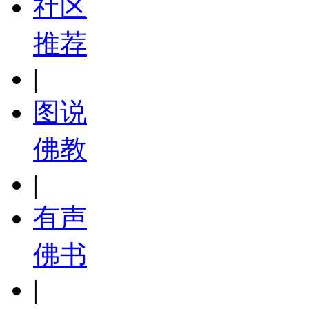
社区
推荐
|
图说
佛教
|
有声
佛书
|