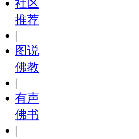
社区
推荐
|
图说
佛教
|
有声
佛书
|