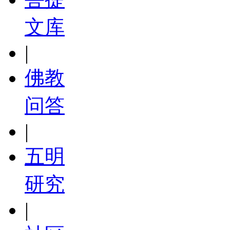
文库
|
佛教
问答
|
五明
研究
|