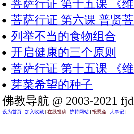
菩萨行证 第十五课 《
菩萨行证 第六课 普贤
列举不当的食物组合
开启健康的三个原则
菩萨行证 第十五课 《
芽菜希望的种子
佛教导航 @ 2003-2021 fjd
设为首页
|
加入收藏
|
在线投稿
|
护持网站
|
报恩斋
|
大事记
|