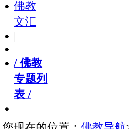
佛教
文汇
|
/ 佛教
专题列
表 /
您现在的位置：
佛教导航