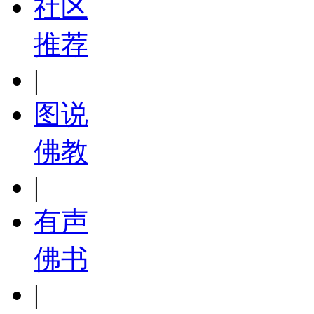
社区
推荐
|
图说
佛教
|
有声
佛书
|