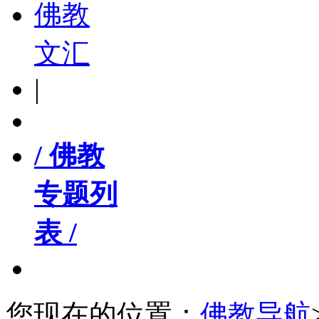
佛教
文汇
|
/ 佛教
专题列
表 /
您现在的位置：
佛教导航