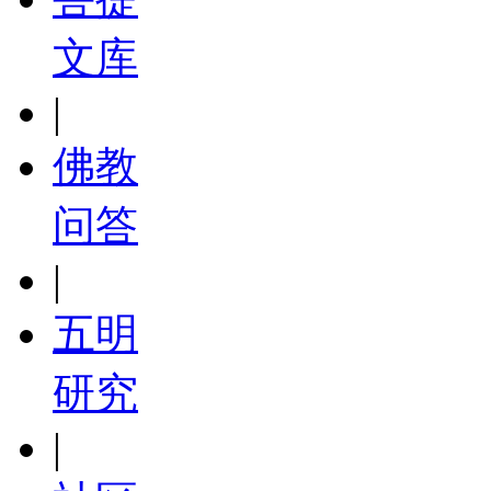
文库
|
佛教
问答
|
五明
研究
|