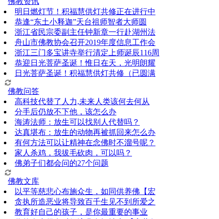
佛教资讯
明日燃灯节！积福慧供灯共修正在进行中
恭逢“东土小释迦”天台祖师智者大师圆
浙江省民宗委副主任钟新章一行赴湖州法
舟山市佛教协会召开2019年度信息工作会
浙江三门多宝讲寺举行清定上师诞辰116周
恭迎日光菩萨圣诞！惟日在天，光明朗耀
日光菩萨圣诞！积福慧供灯共修（已圆满
佛教问答
高科技代替了人力,未来人类该何去何从
分手后仍放不下他，该怎么办
海涛法师：放生可以找别人代替吗？
达真堪布：放生的动物再被抓回来怎么办
有何方法可以让精神在念佛时不溜号呢？
家人杀鸡，我拔毛砍肉，可以吗？
佛弟子们都会问的27个问题
佛教文库
以平等慈悲心布施众生，如同供养佛【宏
贪执所造恶业将导致百千生见不到所爱之
教育好自己的孩子，是你最重要的事业