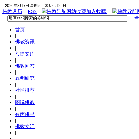
2026年8月7日 星期五
农历6月25日
佛教月历
RSS
加入收藏
首页
|
佛教资讯
|
菩提文库
|
佛教问答
|
五明研究
|
社区推荐
|
图说佛教
|
有声佛书
|
佛教文汇
|