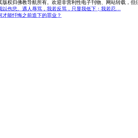
，其版权归佛教导航所有。欢迎非营利性电子刊物、网站转载，但须
我以伤悲。遇人辱骂，我若反骂，只显我低下；我若忍…
何才能忏悔之前造下的罪业？