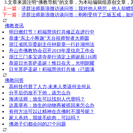
3.文章来源注明“佛教导航”的文章，为本站编辑组原创文章
上一篇：
济群法师新浪微访谈问答：我对他人慈悲，他人却赠
下一篇：
济群法师新浪微访谈问答：刚刚受持了三皈五戒，如
佛教资讯
明日燃灯节！积福慧供灯共修正在进行中
恭逢“东土小释迦”天台祖师智者大师圆
浙江省民宗委副主任钟新章一行赴湖州法
舟山市佛教协会召开2019年度信息工作会
浙江三门多宝讲寺举行清定上师诞辰116周
恭迎日光菩萨圣诞！惟日在天，光明朗耀
日光菩萨圣诞！积福慧供灯共修（已圆满
佛教问答
高科技代替了人力,未来人类该何去何从
分手后仍放不下他，该怎么办
海涛法师：放生可以找别人代替吗？
达真堪布：放生的动物再被抓回来怎么办
有何方法可以让精神在念佛时不溜号呢？
家人杀鸡，我拔毛砍肉，可以吗？
佛弟子们都会问的27个问题