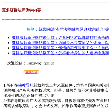
----------------------------------------------------------------------------------------
更多济群法师佛学内容
----------------------------------------------------------------------------------------
标签：
慈悲
|
佛法
|
济群法师
|
佛教经典
|
律宗简介
|
戒
济群法师新浪微访谈问答：许多网络游戏都是打打杀杀的
济群法师新浪微访谈问答：西园是不是有师父的讲座可以
济群法师新浪微访谈问答：懒惰的习气很重怎么办？自己
济群法师新浪微访谈问答：怎样看待身边的人追求物质和
欢迎投稿：lianxiwo@fjdh.cn
在线投稿
1.所有在
佛教导航
转载的第三方来源稿件，均符合国家相关法
源的知识产权和著作权诉求。但是，佛教导航不对其关键事实
源稿件的观点正确性提出批评；
2.佛教导航欢迎广大读者踊跃投稿，佛教导航将优先发布高
者确认修改稿后，才会正式发布。如果作者希望披露自己的联