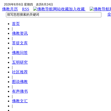
2026年8月6日 星期四
农历6月24日
佛教月历
RSS
加入收藏
首页
|
佛教资讯
|
菩提文库
|
佛教问答
|
五明研究
|
社区推荐
|
图说佛教
|
有声佛书
|
佛教文汇
|