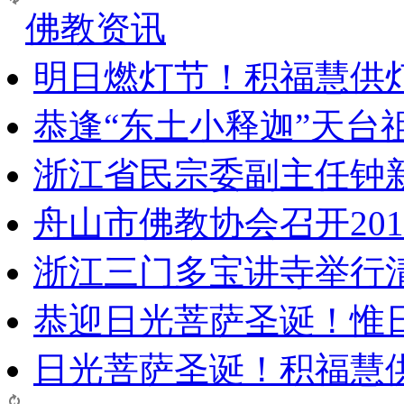
佛教资讯
明日燃灯节！积福慧供
恭逢“东土小释迦”天台
浙江省民宗委副主任钟
舟山市佛教协会召开20
浙江三门多宝讲寺举行清
恭迎日光菩萨圣诞！惟
日光菩萨圣诞！积福慧