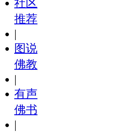
社区
推荐
|
图说
佛教
|
有声
佛书
|