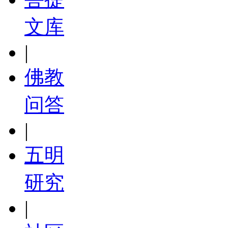
文库
|
佛教
问答
|
五明
研究
|