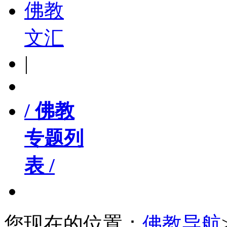
佛教
文汇
|
/ 佛教
专题列
表 /
您现在的位置：
佛教导航