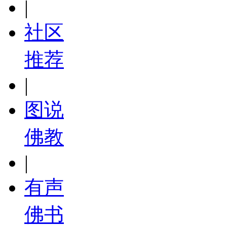
|
社区
推荐
|
图说
佛教
|
有声
佛书