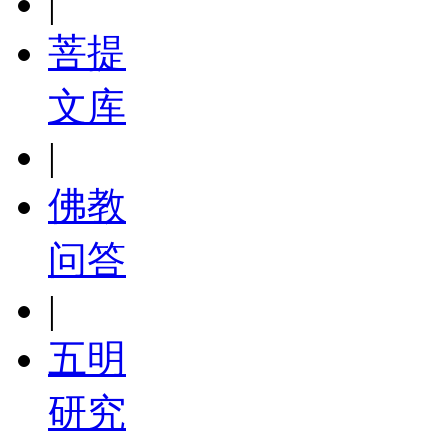
|
菩提
文库
|
佛教
问答
|
五明
研究