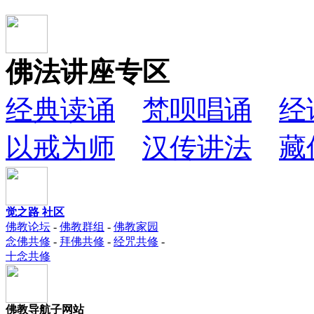
佛法讲座专区
经典读诵
梵呗唱诵
经
以戒为师
汉传讲法
藏
觉之路 社区
佛教论坛
-
佛教群组
-
佛教家园
念佛共修
-
拜佛共修
-
经咒共修
-
十念共修
佛教导航子网站