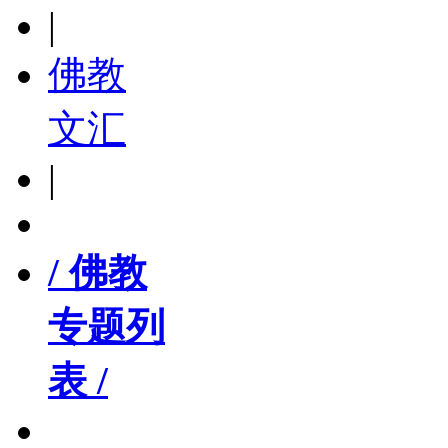
|
佛教
文汇
|
/ 佛教
专题列
表 /