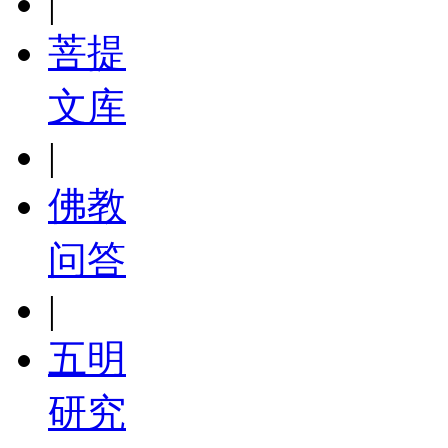
|
菩提
文库
|
佛教
问答
|
五明
研究