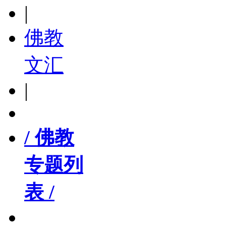
|
佛教
文汇
|
/ 佛教
专题列
表 /