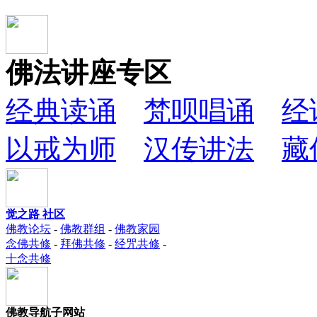
佛法讲座专区
经典读诵
梵呗唱诵
经
以戒为师
汉传讲法
藏
觉之路 社区
佛教论坛
-
佛教群组
-
佛教家园
念佛共修
-
拜佛共修
-
经咒共修
-
十念共修
佛教导航子网站