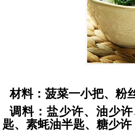
材料：菠菜一小把、粉
调料：盐少许、油少许
匙、素蚝油半匙、糖少许