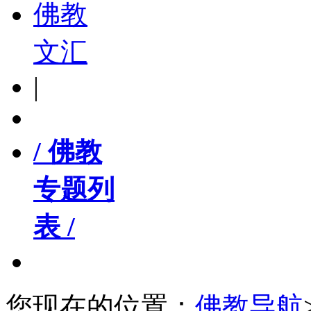
佛教
文汇
|
/ 佛教
专题列
表 /
您现在的位置：
佛教导航