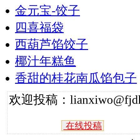
金元宝-饺子
四喜福袋
西葫芦馅饺子
椰汁年糕鱼
香甜的桂花南瓜馅包子
欢迎投稿：lianxiwo@fjdh
在线投稿