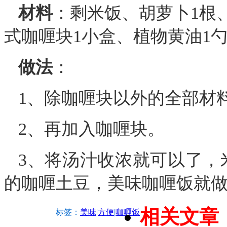
材料
：剩米饭、胡萝卜1根
式咖喱块1小盒、植物黄油1勺
做法
：
1、除咖喱块以外的全部材
2、再加入咖喱块。
3、将汤汁收浓就可以了，
的咖喱土豆，美味咖喱饭就
相关文章
标签：
美味
|
方便
|
咖喱饭