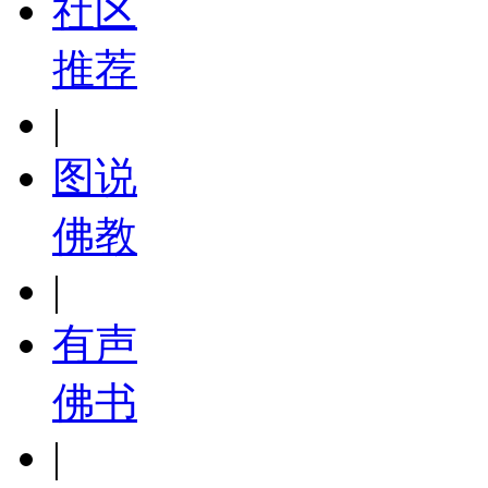
社区
推荐
|
图说
佛教
|
有声
佛书
|