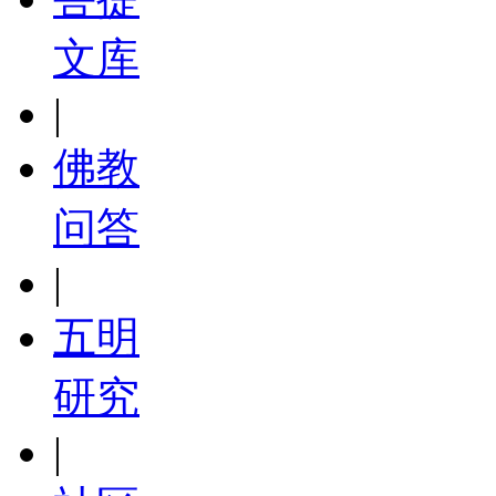
文库
|
佛教
问答
|
五明
研究
|