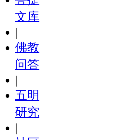
文库
|
佛教
问答
|
五明
研究
|