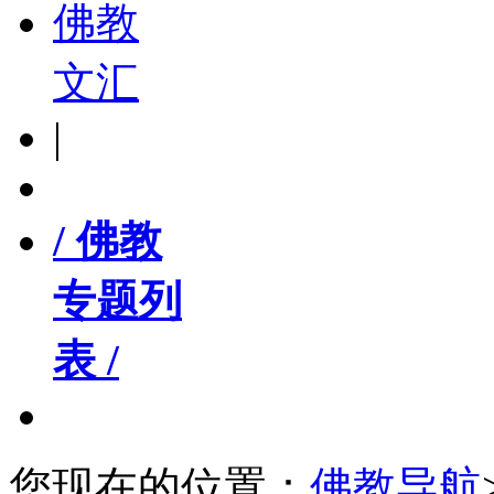
佛教
文汇
|
/ 佛教
专题列
表 /
您现在的位置：
佛教导航