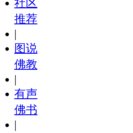
社区
推荐
|
图说
佛教
|
有声
佛书
|