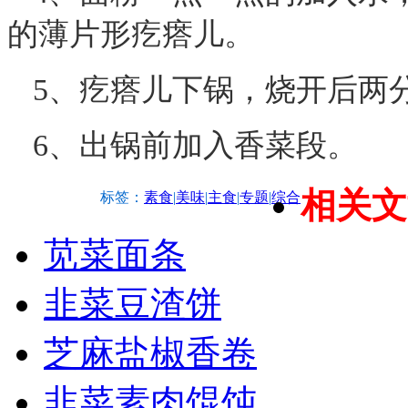
的薄片形疙瘩儿。
5、疙瘩儿下锅，烧开后两
6、出锅前加入香菜段。
相关文
标签：
素食
|
美味
|
主食
|
专题
|
综合
苋菜面条
韭菜豆渣饼
芝麻盐椒香卷
韭菜素肉馄饨