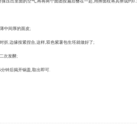
揉压出里面的空气,再将两个面团按扁后叠在一起,用擀面杖将其擀成约0.
薄中间厚的面皮;
对折,边缘按紧捏合,这样,双色紫薯包生坯就做好了;
二次发酵;
5分钟后揭开锅盖,取出即可.