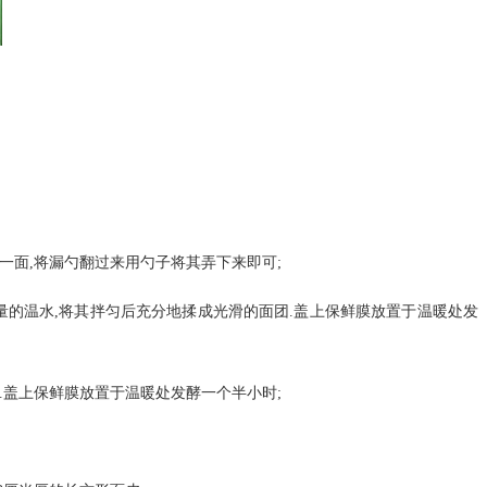
一面,将漏勺翻过来用勺子将其弄下来即可;
适量的温水,将其拌匀后充分地揉成光滑的面团.盖上保鲜膜放置于温暖处发
.盖上保鲜膜放置于温暖处发酵一个半小时;