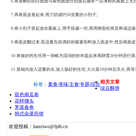
6.将发酵好的白面团与紫色面团分别放在撒有一层薄粉的案板上充分
7.再将面皮卷起来,用刀切成约50克重的小剂子;
8.将小剂子竖起放在案板上,用手按扁一些,再用擀面杖将其擀成边缘
9.将面皮翻过来,取适量先前调好的紫薯馅料放入面皮中,然后将面皮
10.将做好的生坯用一块略为湿润的纱布盖起来再静置20分钟进行第
11.蒸锅内放入适量的水,放入饧好的生坯,大火蒸10分钟后关火,再等
相关文章
标签：
素食
|
美味
|
主食
|
专题
|
综合
绿豆酥饼
双色南瓜卷
花样馒头
荠菜春卷
韩式杂菜煎饼
欢迎投稿：lianxiwo@fjdh.cn