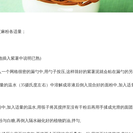
黑芝麻粉各适量；
轻地插入紫薯中说明已熟)
入一个网格很密的漏勺中,用勺子按压,这样筛好的紫薯泥就会粘在漏勺的另
入适量的温水（35摄氏度左右）中溶解成溶液后倒入混合好的面粉中,加入
面粉中,加入适量的温水,用筷子将其搅拌至没有干粉后再用手揉成光滑的面团
粉与白糖,再倒入隔水融化好的植物奶油,拌匀;