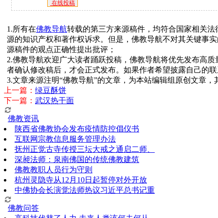
在线投稿
1.所有在
佛教导航
转载的第三方来源稿件，均符合国家相关法
源的知识产权和著作权诉求。但是，佛教导航不对其关键事实
源稿件的观点正确性提出批评；
2.佛教导航欢迎广大读者踊跃投稿，佛教导航将优先发布高
者确认修改稿后，才会正式发布。如果作者希望披露自己的联
3.文章来源注明“佛教导航”的文章，为本站编辑组原创文章
上一篇：
绿豆酥饼
下一篇：
武汉热干面
佛教资讯
陕西省佛教协会发布疫情防控倡仪书
互联网宗教信息服务管理办法
抚州正觉古寺传授三坛大戒之通启二师、
深昶法师：泉南佛国的传统佛教建筑
佛教教职人员行为守则
杭州灵隐寺从12月10日起暂停对外开放
中佛协会长演觉法师热议习近平总书记重
佛教问答