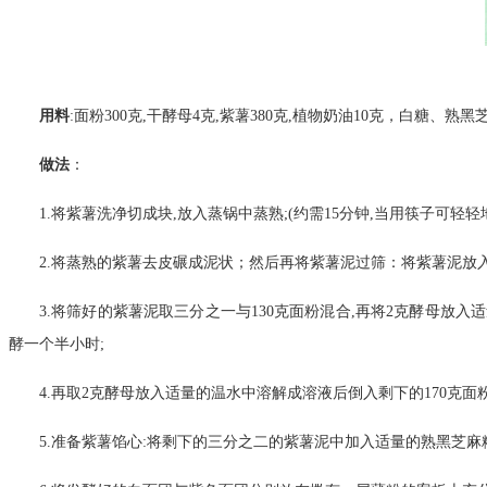
用料
:面粉300克,干酵母4克,紫薯380克,植物奶油10克，白糖、熟
做法
：
1.将紫薯洗净切成块,放入蒸锅中蒸熟;(约需15分钟,当用筷子可轻
2.将蒸熟的紫薯去皮碾成泥状；然后再将紫薯泥过筛：将紫薯泥放
3.将筛好的紫薯泥取三分之一与130克面粉混合,再将2克酵母放
酵一个半小时;
4.再取2克酵母放入适量的温水中溶解成溶液后倒入剩下的170克
5.准备紫薯馅心:将剩下的三分之二的紫薯泥中加入适量的熟黑芝麻