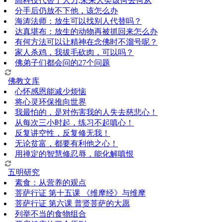
高科技代替了人力,未来人类该何去何从
分手后仍放不下他，该怎么办
海涛法师：放生可以找别人代替吗？
达真堪布：放生的动物再被抓回来怎么办
有何方法可以让精神在念佛时不溜号呢？
家人杀鸡，我拔毛砍肉，可以吗？
佛弟子们都会问的27个问题
佛教文库
心怀感恩能减少烦恼
将心灵环保推向世界
我最怕的，是对伤害我的人失去慈悲心！
从每次三小时起，练习不起嗔心！
反复讲空性，反复修无我！
无论贫富，都要有利他之心！
用禅定的智慧修忍辱，能化解嗔恨
五明研究
素食：从营养的观点
菩萨行证 第十五课 《维摩经》与维摩
菩萨行证 第六课 普贤菩萨的大愿
列举不当的食物组合