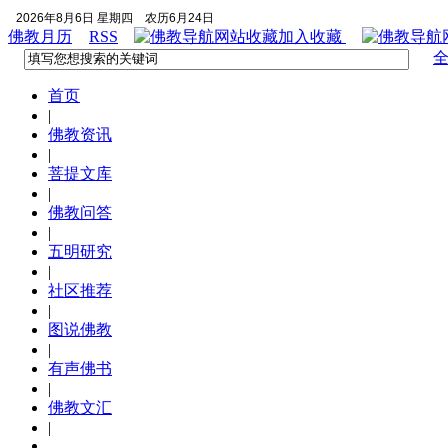
2026年8月6日 星期四
农历6月24日
佛教月历
RSS
加入收藏
首页
|
佛教资讯
|
菩提文库
|
佛教问答
|
五明研究
|
社区推荐
|
图说佛教
|
有声佛书
|
佛教文汇
|