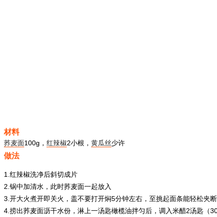
材料
荞麦面
100g，
红辣椒
2小根，
黄瓜丝
少许
做法
1.红辣椒洗净后斜切成片
2.锅中加清水，此时荞麦面一起放入
3.开大火煮开即关火，盖不要打开焖5分钟左右，至挑起面条能轻松夹
4.捞出荞麦面沥干水份，淋上一汤匙橄榄油拌匀后，调入米醋2汤匙（30