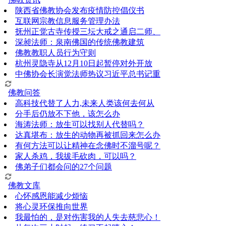
陕西省佛教协会发布疫情防控倡仪书
互联网宗教信息服务管理办法
抚州正觉古寺传授三坛大戒之通启二师、
深昶法师：泉南佛国的传统佛教建筑
佛教教职人员行为守则
杭州灵隐寺从12月10日起暂停对外开放
中佛协会长演觉法师热议习近平总书记重
佛教问答
高科技代替了人力,未来人类该何去何从
分手后仍放不下他，该怎么办
海涛法师：放生可以找别人代替吗？
达真堪布：放生的动物再被抓回来怎么办
有何方法可以让精神在念佛时不溜号呢？
家人杀鸡，我拔毛砍肉，可以吗？
佛弟子们都会问的27个问题
佛教文库
心怀感恩能减少烦恼
将心灵环保推向世界
我最怕的，是对伤害我的人失去慈悲心！