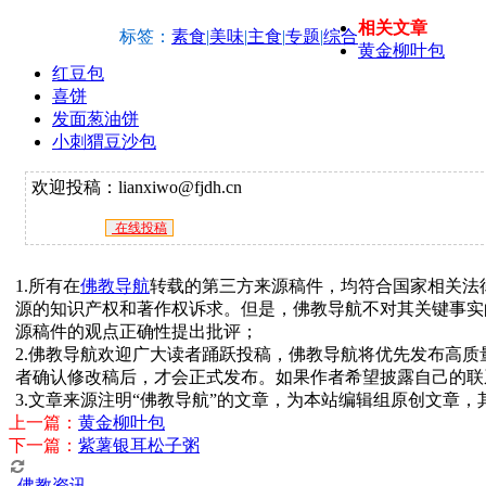
相关文章
标签：
素食
|
美味
|
主食
|
专题
|
综合
黄金柳叶包
红豆包
喜饼
发面葱油饼
小刺猬豆沙包
欢迎投稿：lianxiwo@fjdh.cn
在线投稿
1.所有在
佛教导航
转载的第三方来源稿件，均符合国家相关法
源的知识产权和著作权诉求。但是，佛教导航不对其关键事实
源稿件的观点正确性提出批评；
2.佛教导航欢迎广大读者踊跃投稿，佛教导航将优先发布高
者确认修改稿后，才会正式发布。如果作者希望披露自己的联
3.文章来源注明“佛教导航”的文章，为本站编辑组原创文章
上一篇：
黄金柳叶包
下一篇：
紫薯银耳松子粥
佛教资讯