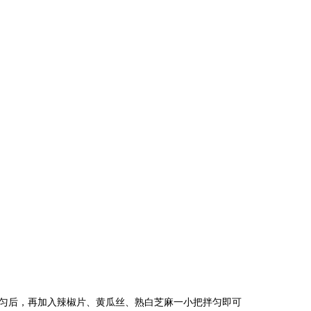
椒油拌匀后，再加入辣椒片、黄瓜丝、熟白芝麻一小把拌匀即可