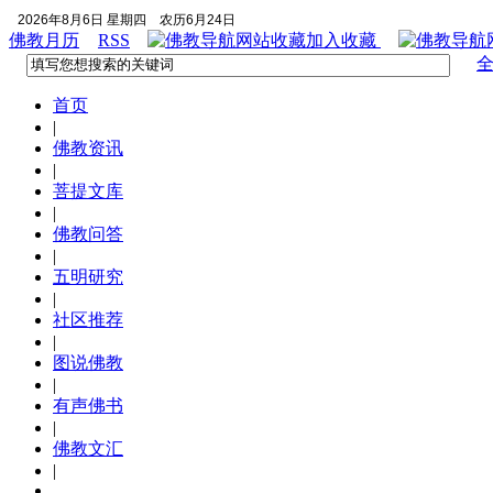
2026年8月6日 星期四
农历6月24日
佛教月历
RSS
加入收藏
首页
|
佛教资讯
|
菩提文库
|
佛教问答
|
五明研究
|
社区推荐
|
图说佛教
|
有声佛书
|
佛教文汇
|