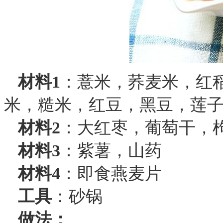
材料1
：薏米，荞麦米，红
米，糙米，红豆，黑豆，莲
材料2
：大红枣，葡萄干，
材料3
：紫薯，山药
材料4
：即食燕麦片
工具
：砂锅
做法：