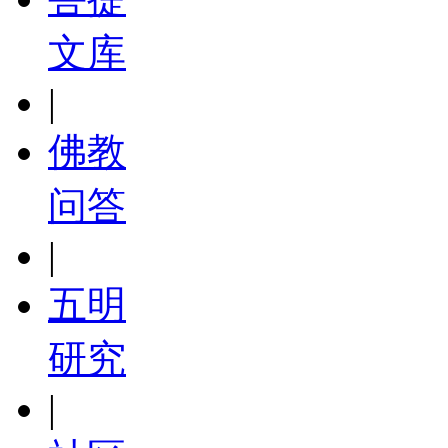
文库
|
佛教
问答
|
五明
研究
|