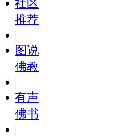
社区
推荐
|
图说
佛教
|
有声
佛书
|