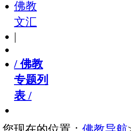
佛教
文汇
|
/ 佛教
专题列
表 /
您现在的位置：
佛教导航