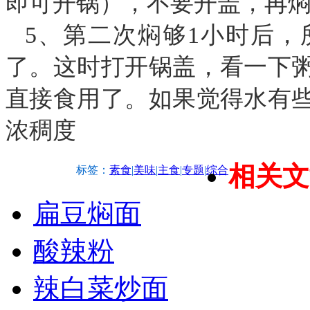
即可开锅），不要开盖，再焖
5、第二次焖够1小时后
了。这时打开锅盖，看一下
直接食用了。如果觉得水有
浓稠度
相关文
标签：
素食
|
美味
|
主食
|
专题
|
综合
扁豆焖面
酸辣粉
辣白菜炒面