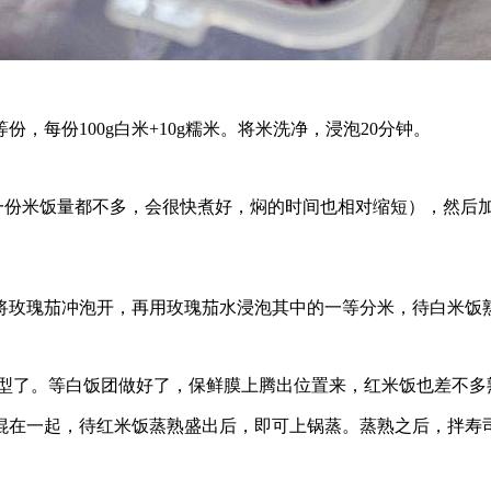
，每份100g白米+10g糯米。将米洗净，浸泡20分钟。
每一份米饭量都不多，会很快煮好，焖的时间也相对缩短），然后
g开水将玫瑰茄冲泡开，再用玫瑰茄水浸泡其中的一等分米，待白米
型了。等白饭团做好了，保鲜膜上腾出位置来，红米饭也差不多
份米混在一起，待红米饭蒸熟盛出后，即可上锅蒸。蒸熟之后，拌