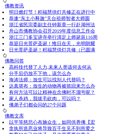
佛教资讯
明日燃灯节！积福慧供灯共修正在进行中
恭逢“东土小释迦”天台祖师智者大师圆
浙江省民宗委副主任钟新章一行赴湖州法
舟山市佛教协会召开2019年度信息工作会
浙江三门多宝讲寺举行清定上师诞辰116周
恭迎日光菩萨圣诞！惟日在天，光明朗耀
日光菩萨圣诞！积福慧供灯共修（已圆满
佛教问答
高科技代替了人力,未来人类该何去何从
分手后仍放不下他，该怎么办
海涛法师：放生可以找别人代替吗？
达真堪布：放生的动物再被抓回来怎么办
有何方法可以让精神在念佛时不溜号呢？
家人杀鸡，我拔毛砍肉，可以吗？
佛弟子们都会问的27个问题
佛教文库
以平等慈悲心布施众生，如同供养佛【宏
贪执所造恶业将导致百千生见不到所爱之