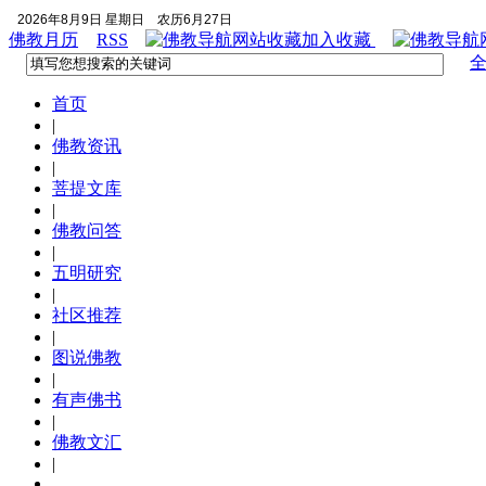
2026年8月9日 星期日
农历6月27日
佛教月历
RSS
加入收藏
首页
|
佛教资讯
|
菩提文库
|
佛教问答
|
五明研究
|
社区推荐
|
图说佛教
|
有声佛书
|
佛教文汇
|