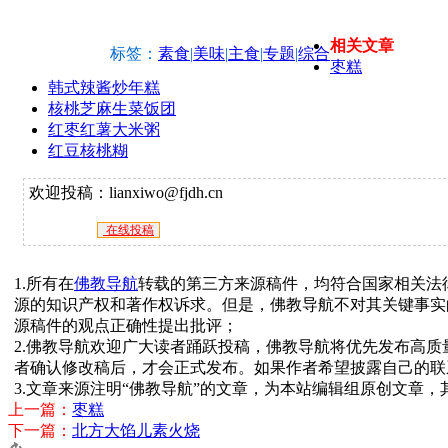
相关文章
标签：
素食
|
美味
|
主食
|
专题
|
综合
枣糕
韩式辣酱炒年糕
核桃芝麻生菜饭团
红枣红薯大米粥
红豆核桃糊
欢迎投稿：lianxiwo@fjdh.cn
在线投稿
1.所有在
佛教导航
转载的第三方来源稿件，均符合国家相关法
源的知识产权和著作权诉求。但是，佛教导航不对其关键事实
源稿件的观点正确性提出批评；
2.佛教导航欢迎广大读者踊跃投稿，佛教导航将优先发布高
者确认修改稿后，才会正式发布。如果作者希望披露自己的联
3.文章来源注明“佛教导航”的文章，为本站编辑组原创文章
上一篇：
枣糕
下一篇：
北方大馅儿素火烧