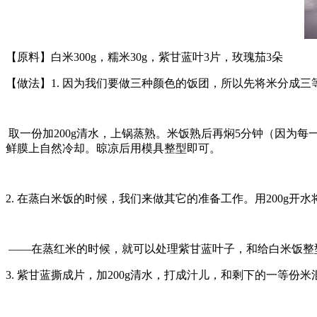
【原料】白米300g，糯米30g，紫甘蓝叶3片，玫瑰茄3朵
【做法】1. 因为我们要做三种颜色的饭团，所以先将米分成三等份
取一份加200g清水，上锅蒸熟。米饭熟后再焖5分钟（因为
鲜膜上自然冷却。晾凉后用模具整型即可。
2. 在蒸白米饭的时候，我们来做其它的准备工作。用200
——在蒸红米的时候，就可以处理紫甘蓝叶子，和给白米饭整
3. 紫甘蓝撕成片，加200g清水，打成汁儿，和剩下的一等