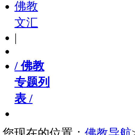
佛教
文汇
|
/ 佛教
专题列
表 /
您现在的位置：
佛教导航