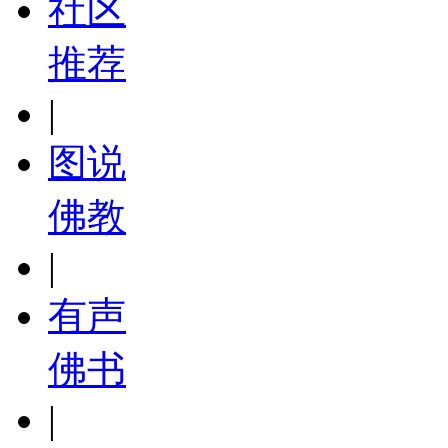
社区
推荐
|
图说
佛教
|
有声
佛书
|