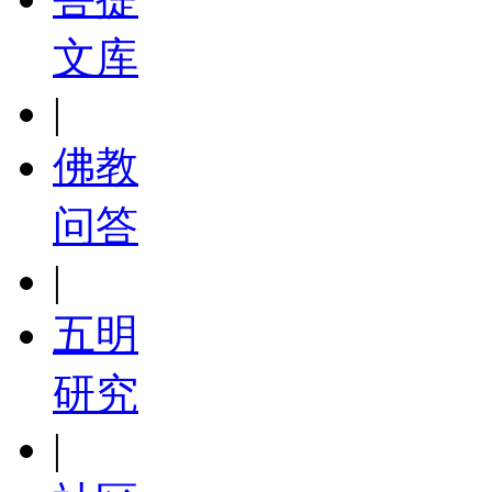
文库
|
佛教
问答
|
五明
研究
|