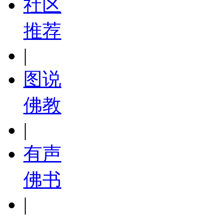
社区
推荐
|
图说
佛教
|
有声
佛书
|