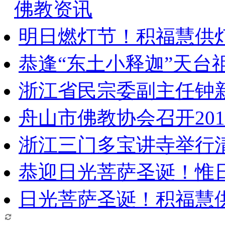
佛教资讯
明日燃灯节！积福慧供
恭逢“东土小释迦”天台
浙江省民宗委副主任钟
舟山市佛教协会召开20
浙江三门多宝讲寺举行清
恭迎日光菩萨圣诞！惟
日光菩萨圣诞！积福慧