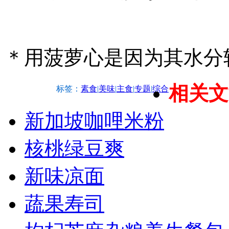
＊用菠萝心是因为其水分
相关文
标签：
素食
|
美味
|
主食
|
专题
|
综合
新加坡咖哩米粉
核桃绿豆爽
新味凉面
蔬果寿司