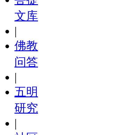
文库
|
佛教
问答
|
五明
研究
|