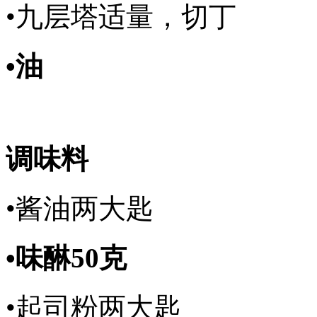
•九层塔适量，切丁
•油
调味料
•酱油两大匙
•味醂50克
•起司粉两大匙