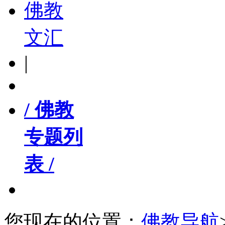
佛教
文汇
|
/ 佛教
专题列
表 /
您现在的位置：
佛教导航