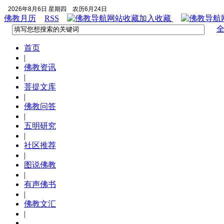
2026年8月6日 星期四
农历6月24日
佛教月历
RSS
加入收藏
首页
|
佛教资讯
|
菩提文库
|
佛教问答
|
五明研究
|
社区推荐
|
图说佛教
|
有声佛书
|
佛教文汇
|