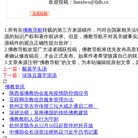
欢迎投稿：lianxiwo@fjdh.cn
在线投稿
1.所有在
佛教导航
转载的第三方来源稿件，均符合国家相关法
源的知识产权和著作权诉求。但是，佛教导航不对其关键事实
源稿件的观点正确性提出批评；
2.佛教导航欢迎广大读者踊跃投稿，佛教导航将优先发布高
者确认修改稿后，才会正式发布。如果作者希望披露自己的联
3.文章来源注明“佛教导航”的文章，为本站编辑组原创文章
上一篇：
酸菜芋头汤
下一篇：
珍珠豆腐芋泥汤
佛教资讯
陕西省佛教协会发布疫情防控倡仪书
互联网宗教信息服务管理办法
抚州正觉古寺传授三坛大戒之通启二师、
深昶法师：泉南佛国的传统佛教建筑
佛教教职人员行为守则
杭州灵隐寺从12月10日起暂停对外开放
中佛协会长演觉法师热议习近平总书记重