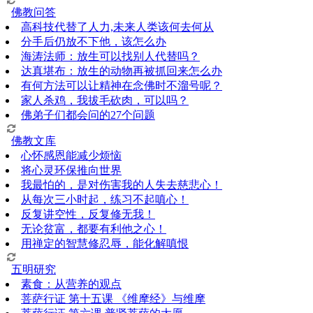
佛教问答
高科技代替了人力,未来人类该何去何从
分手后仍放不下他，该怎么办
海涛法师：放生可以找别人代替吗？
达真堪布：放生的动物再被抓回来怎么办
有何方法可以让精神在念佛时不溜号呢？
家人杀鸡，我拔毛砍肉，可以吗？
佛弟子们都会问的27个问题
佛教文库
心怀感恩能减少烦恼
将心灵环保推向世界
我最怕的，是对伤害我的人失去慈悲心！
从每次三小时起，练习不起嗔心！
反复讲空性，反复修无我！
无论贫富，都要有利他之心！
用禅定的智慧修忍辱，能化解嗔恨
五明研究
素食：从营养的观点
菩萨行证 第十五课 《维摩经》与维摩