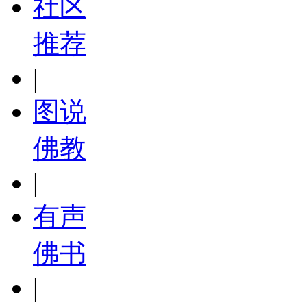
社区
推荐
|
图说
佛教
|
有声
佛书
|