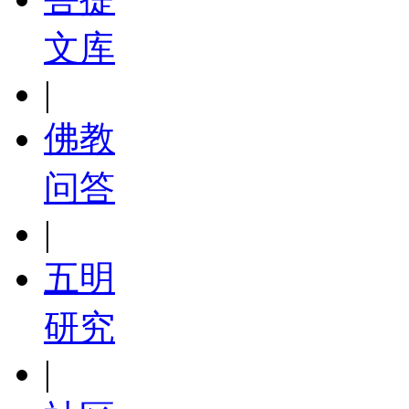
文库
|
佛教
问答
|
五明
研究
|