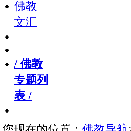
佛教
文汇
|
/ 佛教
专题列
表 /
您现在的位置：
佛教导航