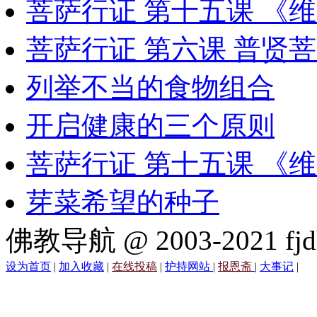
菩萨行证 第十五课 《
菩萨行证 第六课 普贤
列举不当的食物组合
开启健康的三个原则
菩萨行证 第十五课 《
芽菜希望的种子
佛教导航 @ 2003-2021 fjd
设为首页
|
加入收藏
|
在线投稿
|
护持网站
|
报恩斋
|
大事记
|