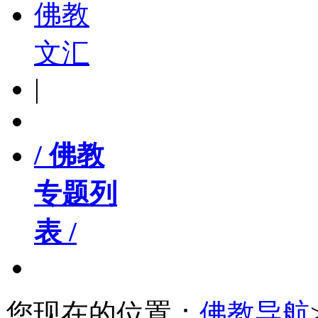
佛教
文汇
|
/ 佛教
专题列
表 /
您现在的位置：
佛教导航