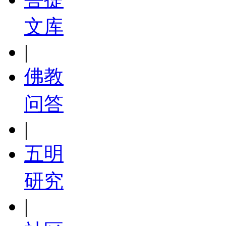
文库
|
佛教
问答
|
五明
研究
|