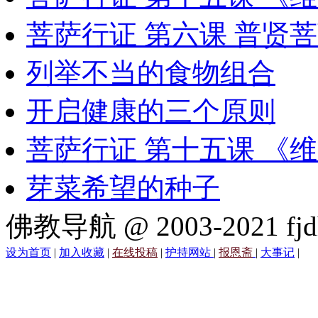
菩萨行证 第六课 普贤
列举不当的食物组合
开启健康的三个原则
菩萨行证 第十五课 《
芽菜希望的种子
佛教导航 @ 2003-2021 fjd
设为首页
|
加入收藏
|
在线投稿
|
护持网站
|
报恩斋
|
大事记
|