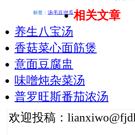
相关文章
标签：
汤
|
毛豆
|
丝瓜
养生八宝汤
香菇菜心面筋煲
意面豆腐盅
味噌炖杂菜汤
普罗旺斯番茄浓汤
欢迎投稿：lianxiwo@fjdh