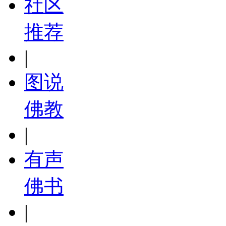
社区
推荐
|
图说
佛教
|
有声
佛书
|