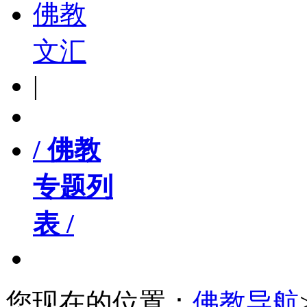
佛教
文汇
|
/ 佛教
专题列
表 /
您现在的位置：
佛教导航