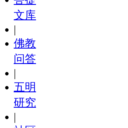
文库
|
佛教
问答
|
五明
研究
|