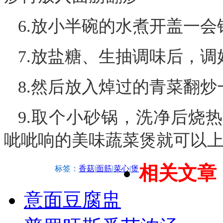
6.放小半碗的水煮开盖一会
7.放盐糖、生抽调味后，
8.然后放入焯过的青菜翻炒
9.取个小砂锅，洗净后烧
呲呲响的美味蔬菜煲就可以
相关文章
标签：
香菇
|
面筋
|
菜心
|
煲
意面豆腐盅