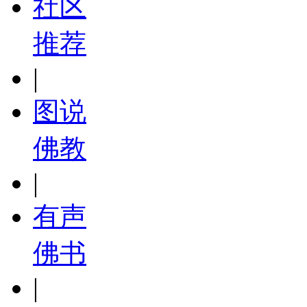
社区
推荐
|
图说
佛教
|
有声
佛书
|