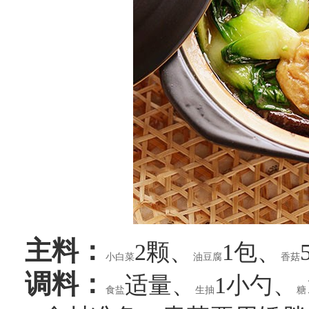
主料：
2颗、
1包、
小白菜
油豆腐
香菇
调料：
适量、
1小勺、
食盐
生抽
糖