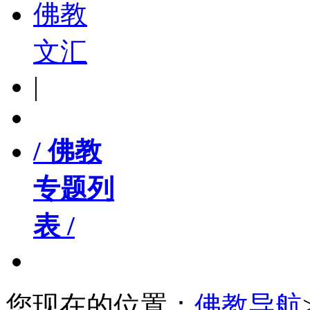
佛教
文汇
|
/ 佛教
专题列
表 /
您现在的位置：
佛教导航