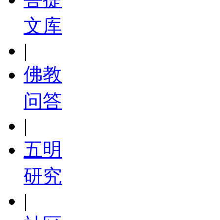
文库
|
佛教
问答
|
五明
研究
|