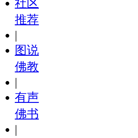
社区
推荐
|
图说
佛教
|
有声
佛书
|