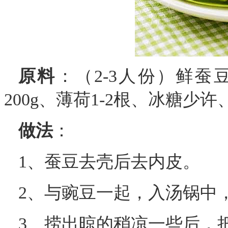
原料
：（2-3人份）鲜蚕
200g、薄荷1-2根、冰糖少
做法
：
1、蚕豆去壳后去内皮。
2、与豌豆一起，入汤锅中
3、捞出晾的稍凉一些后，