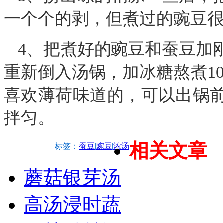
一个个的剥，但煮过的豌豆
4、把煮好的豌豆和蚕豆加
重新倒入汤锅，加冰糖熬煮10
喜欢薄荷味道的，可以出锅
拌匀。
相关文章
标签：
蚕豆
|
豌豆
|
浓汤
蘑菇银芽汤
高汤浸时蔬