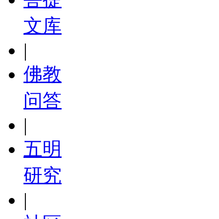
文库
|
佛教
问答
|
五明
研究
|