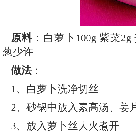
原料
：白萝卜100g 紫菜2g 
葱少许
做法
：
1、白萝卜洗净切丝
2、砂锅中放入素高汤、姜
3、放入萝卜丝大火煮开