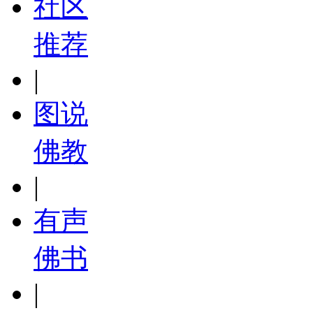
社区
推荐
|
图说
佛教
|
有声
佛书
|