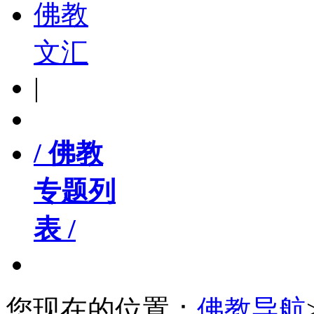
佛教
文汇
|
/ 佛教
专题列
表 /
您现在的位置：
佛教导航