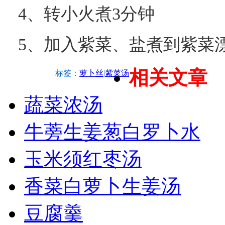
4、转小火煮3分钟
5、加入紫菜、盐煮到紫菜
相关文章
标签：
萝卜丝
|
紫菜汤
蔬菜浓汤
牛蒡生姜葱白罗卜水
玉米须红枣汤
香菜白萝卜生姜汤
豆腐羹