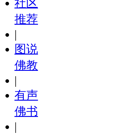
社区
推荐
|
图说
佛教
|
有声
佛书
|