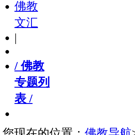
佛教
文汇
|
/ 佛教
专题列
表 /
您现在的位置：
佛教导航