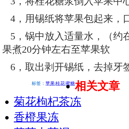
3，将桂花糖浆倒入苹果中
4，用锡纸将苹果包起来，
5，锅中放入适量水，（约
果煮20分钟左右至苹果软
6，取出剥开锡纸，去掉牙
相关文章
标签：
苹果
|
桂花
|
蜜糖
菊花枸杞茶冻
香橙果冻