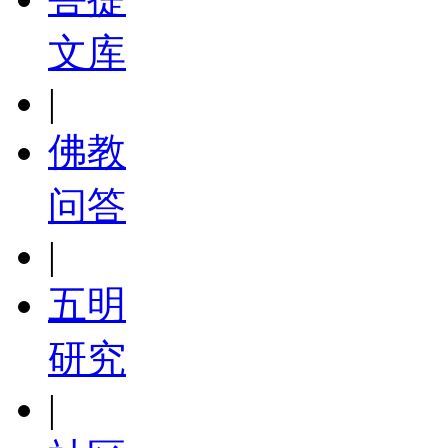
文库
|
佛教
问答
|
五明
研究
|